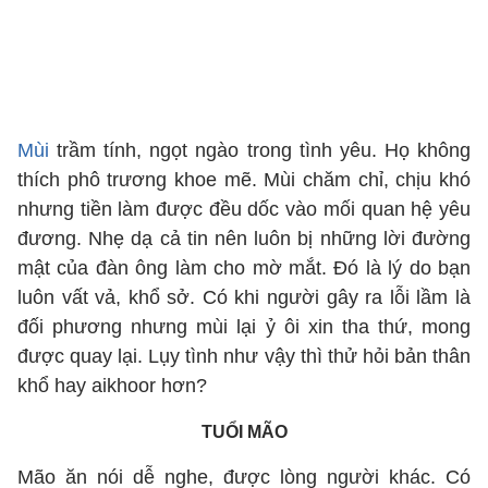
Mùi
trầm tính, ngọt ngào trong tình yêu. Họ không
thích phô trương khoe mẽ. Mùi chăm chỉ, chịu khó
nhưng tiền làm được đều dốc vào mối quan hệ yêu
đương. Nhẹ dạ cả tin nên luôn bị những lời đường
mật của đàn ông làm cho mờ mắt. Đó là lý do bạn
luôn vất vả, khổ sở. Có khi người gây ra lỗi lầm là
đối phương nhưng mùi lại ỷ ôi xin tha thứ, mong
được quay lại. Lụy tình như vậy thì thử hỏi bản thân
khổ hay aikhoor hơn?
TUỔI MÃO
Mão ăn nói dễ nghe, được lòng người khác. Có