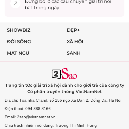
Đừng bỏ lỡ các câu chuyện
giải trí
nổi
bật trong ngày
SHOWBIZ
ĐẸP+
ĐỜI SỐNG
XÃ HỘI
MẬT NGỮ
SÀNH
Trang tin tức giải trí xã hội dành cho giới trẻ của công ty
Cổ phần truyền thông VietNamNet
Địa chỉ: Tòa nhà C’land, số 156 ngõ Xã Đàn 2, Đống Đa, Hà Nội
Điện thoại: 094 388 8166
Email: 2sao@vietnamnet.vn
Chịu trách nhiệm nội dung: Trương Thị Minh Hưng