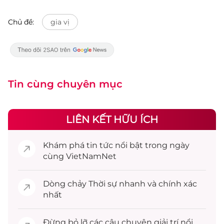
Chủ đề:
gia vị
Tin cùng chuyên mục
LIÊN KẾT HỮU ÍCH
Khám phá
tin tức
nổi bật trong ngày
cùng VietNamNet
Dòng chảy
Thời sự
nhanh và chính xác
nhất
Đừng bỏ lỡ các câu chuyện
giải trí
nổi