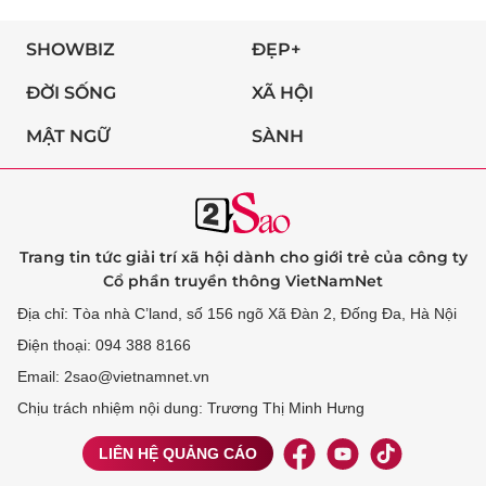
SHOWBIZ
ĐẸP+
ĐỜI SỐNG
XÃ HỘI
MẬT NGỮ
SÀNH
Trang tin tức giải trí xã hội dành cho giới trẻ của công ty
Cổ phần truyền thông VietNamNet
Địa chỉ: Tòa nhà C’land, số 156 ngõ Xã Đàn 2, Đống Đa, Hà Nội
Điện thoại: 094 388 8166
Email: 2sao@vietnamnet.vn
Chịu trách nhiệm nội dung: Trương Thị Minh Hưng
LIÊN HỆ QUẢNG CÁO