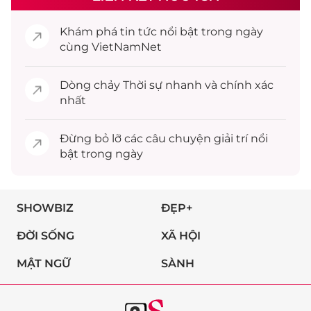
Khám phá
tin tức
nổi bật trong ngày
cùng VietNamNet
Dòng chảy
Thời sự
nhanh và chính xác
nhất
Đừng bỏ lỡ các câu chuyện
giải trí
nổi
bật trong ngày
SHOWBIZ
ĐẸP+
ĐỜI SỐNG
XÃ HỘI
MẬT NGỮ
SÀNH