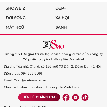
SHOWBIZ
ĐẸP+
ĐỜI SỐNG
XÃ HỘI
MẬT NGỮ
SÀNH
Trang tin tức giải trí xã hội dành cho giới trẻ của công ty
Cổ phần truyền thông VietNamNet
Địa chỉ: Tòa nhà C’land, số 156 ngõ Xã Đàn 2, Đống Đa, Hà Nội
Điện thoại: 094 388 8166
Email: 2sao@vietnamnet.vn
Chịu trách nhiệm nội dung: Trương Thị Minh Hưng
LIÊN HỆ QUẢNG CÁO