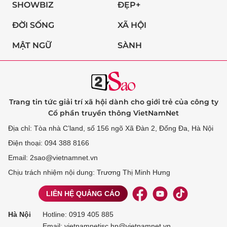
SHOWBIZ
ĐẸP+
ĐỜI SỐNG
XÃ HỘI
MẬT NGỮ
SÀNH
Trang tin tức giải trí xã hội dành cho giới trẻ của công ty
Cổ phần truyền thông VietNamNet
Địa chỉ: Tòa nhà C’land, số 156 ngõ Xã Đàn 2, Đống Đa, Hà Nội
Điện thoại: 094 388 8166
Email: 2sao@vietnamnet.vn
Chịu trách nhiệm nội dung: Trương Thị Minh Hưng
LIÊN HỆ QUẢNG CÁO
Hà Nội
Hotline:
0919 405 885
Email: vietnamnetjsc.hn@vietnamnet.vn