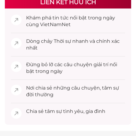
LIÊN KẾT HỮU ÍCH
Khám phá
tin tức
nổi bật trong ngày
cùng VietNamNet
Dòng chảy
Thời sự
nhanh và chính xác
nhất
Đừng bỏ lỡ các câu chuyện
giải trí
nổi
bật trong ngày
Nơi chia sẻ những câu chuyện,
tâm sự
đời thường
Chia sẻ
tâm sự
tình yêu, gia đình