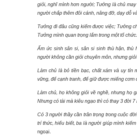
giỏi, nghĩ mình hơn người; Tưởng là chủ ma
người chắp thêm đôi cánh, nâng đỡ, dạy dỗ và
Tưởng đi đâu cũng kiếm được việc; Tưởng chủ
Tưởng mình quan trọng lắm trong một tổ chức
Ấm ức sinh sân si, sân si sinh thù hận, thù 
người không cần giỏi chuyên môn, nhưng giỏi
Làm chủ là bỏ tiền bạc, chất xám và uy tín
vững, để cạnh tranh, để giữ được miếng cơm c
Làm chủ, họ không giỏi về nghề, nhưng họ gi
Nhưng có tài mà kiêu ngạo thì có thay 3 đời 7
Có 3 người thầy cần trân trọng trong cuộc đời
trí thức, hiểu biết, ba là người giúp mình kiếm
ngoại.