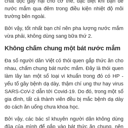
chất độc gây hại cho cơ thể, đặc biệt khi bạn để
nước mắm qua đêm trong điều kiện nhiệt độ môi
trường bên ngoài.
Bởi vậy, tốt nhất bạn chỉ nên pha lượng nước mắm
vừa phải, không dùng sang bữa thứ 2.
Không chấm chung một bát nước mắm
Đa số người dân Việt có thói quen gắp thức ăn cho
nhau, chấm chung bát nước mắm. Đây là thói quen
làm lây lan một số loại vi khuẩn trong đó có HP -
yếu tố gây bệnh dạ dày, thậm chí ung thư hay virus
SARS-CoV-2 dẫn tới Covid-19. Do đó, trong một số
gia đình, tất cả thành viên đều bị mắc bệnh dạ dày
do cách ăn uống chưa khoa học.
Bởi vậy, các bác sĩ khuyên người dân không dùng
đũa của mình để gắp vào bát thức ăn chung, nên