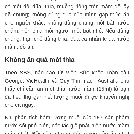
có một đôi đũa, thìa, muỗng riêng trên mâm để lấy
đồ chung; không dùng đũa của mình gắp thức ăn
cho người khác; không dùng chung một bát nước
chấm, nên chia mỗi người một bát nhỏ. Nếu dùng
chung, hạn chế dùng thìa, đũa cá nhân khua nước
mắm, đồ ăn.
Không ăn quá một thìa
Theo SBS, báo cáo từ Viện Sức khỏe Toàn cầu
George, VicHealth và Quỹ Tim mạch Australia cho
thấy chỉ cần ăn một thìa nước mắm (15ml) là bạn
đã tiêu thụ gần hết lượng muối được khuyến nghị
cho cả ngày.
Khi phân tích hàm lượng muối của 157 sản phẩm
nước sốt phổ biến, các tác giả phát hiện nước mắm
mặn nhất. Bởi vậy, những đối tượng cần ăn nhạt