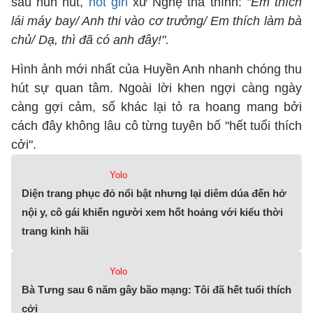
sâu hun hút,
hot girl
xứ Nghệ thả thính:
"Em thích
lái máy bay/ Anh thi vào cơ trưởng/ Em thích làm bà
chủ/ Dạ, thì đã có anh đây!".
Hình ảnh mới nhất của Huyền Anh nhanh chóng thu
hút sự quan tâm. Ngoài lời khen ngợi càng ngày
càng gợi cảm, số khác lại tỏ ra hoang mang bởi
cách đây không lâu cô từng tuyên bố "hết tuổi thích
cởi".
Yolo
Diện trang phục đỏ nổi bật nhưng lại diêm dúa đến hở
nội y, cô gái khiến người xem hốt hoảng với kiểu thời
trang kinh hãi
Yolo
Bà Tưng sau 6 năm gây bão mạng: Tôi đã hết tuổi thích
cởi