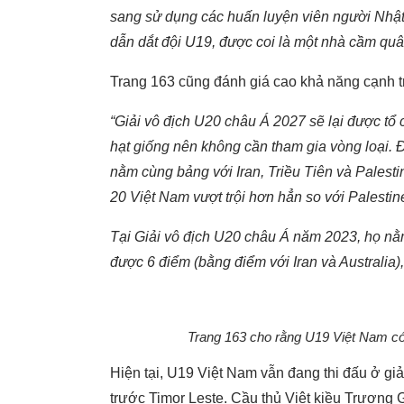
sang sử dụng các huấn luyện viên người Nhật 
dẫn dắt đội U19, được coi là một nhà cầm quâ
Trang 163 cũng đánh giá cao khả năng cạnh t
“Giải vô địch U20 châu Á 2027 sẽ lại được tổ 
hạt giống nên không cần tham gia vòng loại. Đ
nằm cùng bảng với Iran, Triều Tiên và Palestin
20 Việt Nam vượt trội hơn hẳn so với Palestine
Tại Giải vô địch U20 châu Á năm 2023, họ nằm
được 6 điểm (bằng điểm với Iran và Australia),
Trang 163 cho rằng U19 Việt Nam có
Hiện tại, U19 Việt Nam vẫn đang thi đấu ở g
trước Timor Leste. Cầu thủ Việt kiều Trương 