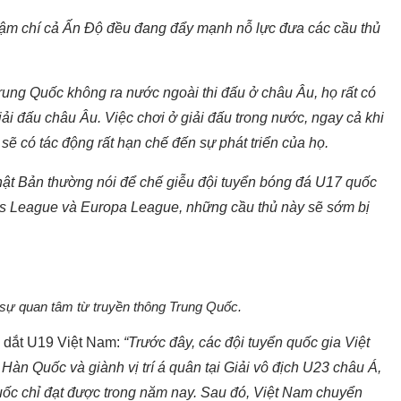
thậm chí cả Ấn Độ đều đang đẩy mạnh nỗ lực đưa các cầu thủ
ung Quốc không ra nước ngoài thi đấu ở châu Âu, họ rất có
ải đấu châu Âu. Việc chơi ở giải đấu trong nước, ngay cả khi
ẽ có tác động rất hạn chế đến sự phát triển của họ.
ật Bản thường nói để chế giễu đội tuyển bóng đá U17 quốc
ns League và Europa League, những cầu thủ này sẽ sớm bị
 sự quan tâm từ truyền thông Trung Quốc.
n dắt U19 Việt Nam:
“Trước đây, các đội tuyển quốc gia Việt
àn Quốc và giành vị trí á quân tại Giải vô địch U23 châu Á,
uốc chỉ đạt được trong năm nay. Sau đó, Việt Nam chuyển