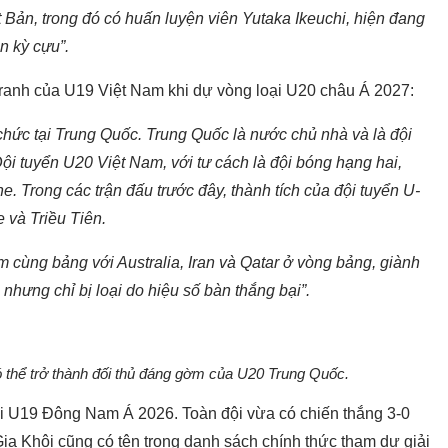
Bản, trong đó có huấn luyện viên Yutaka Ikeuchi, hiện đang
n kỳ cựu”.
ranh của U19 Việt Nam khi dự vòng loại U20 châu Á 2027:
chức tại Trung Quốc. Trung Quốc là nước chủ nhà và là đội
ội tuyển U20 Việt Nam, với tư cách là đội bóng hạng hai,
e. Trong các trận đấu trước đây, thành tích của đội tuyển U-
 và Triều Tiên.
 cùng bảng với Australia, Iran và Qatar ở vòng bảng, giành
 nhưng chỉ bị loại do hiệu số bàn thắng bại”.
 thể trở thành đối thủ đáng gờm của U20 Trung Quốc.
iải U19 Đông Nam Á 2026. Toàn đội vừa có chiến thắng 3-0
Gia Khôi cũng có tên trong danh sách chính thức tham dự giải