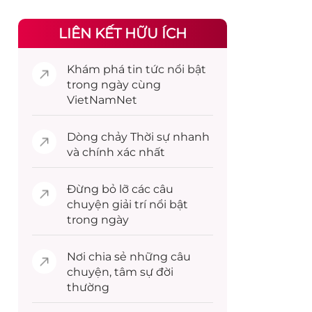
LIÊN KẾT HỮU ÍCH
Khám phá
tin tức
nổi bật
trong ngày cùng
VietNamNet
Dòng chảy
Thời sự
nhanh
và chính xác nhất
Đừng bỏ lỡ các câu
chuyện
giải trí
nổi bật
trong ngày
Nơi chia sẻ những câu
chuyện,
tâm sự
đời
thường