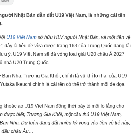
người Nhật Bản dẫn dắt U19 Việt Nam, là những cái tên
g.
Đội
U19 Việt Nam
sở hữu HLV người Nhật Bản, và một tiền vệ
”
, đây là tiêu đề vừa được trang 163 của Trung Quốc đăng tải
lưu ý, U19 Việt Nam sẽ đá vòng loại giải U20 châu Á 2027
chủ nhà U20 Trung Quốc.
ây Ban Nha, Trương Gia Khôi, chính là vũ khí lợi hại của U19
taka Ikeuchi chính là cái tên có thể trở thành mối đe dọa
ng khoác áo U19 Việt Nam đồng thời bày tỏ mối lo lắng cho
in được biết, Trương Gia Khôi, một cầu thủ U19 Việt Nam,
Ban Nha. Dư luận đang đặt nhiều kỳ vọng vào tiền vệ trẻ này,
ải đấu châu Âu…