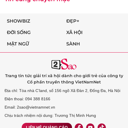
SHOWBIZ
ĐẸP+
ĐỜI SỐNG
XÃ HỘI
MẬT NGỮ
SÀNH
Trang tin tức giải trí xã hội dành cho giới trẻ của công ty
Cổ phần truyền thông VietNamNet
Địa chỉ: Tòa nhà C’land, số 156 ngõ Xã Đàn 2, Đống Đa, Hà Nội
Điện thoại: 094 388 8166
Email: 2sao@vietnamnet.vn
Chịu trách nhiệm nội dung: Trương Thị Minh Hưng
LIÊN HỆ QUẢNG CÁO