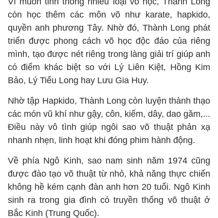
Vì muốn tinh thông nhiều loại võ học, Thành Long
còn học thêm các môn võ như karate, hapkido,
quyền anh phương Tây. Nhờ đó, Thành Long phát
triển được phong cách võ học độc đáo của riêng
mình, tạo được nét riêng trong làng giải trí giúp anh
có điểm khác biệt so với Lý Liên Kiệt, Hồng Kim
Bảo, Lý Tiểu Long hay Lưu Gia Huy.
Nhờ tập Hapkido, Thành Long còn luyện thành thạo
các món vũ khí như gậy, côn, kiếm, dây, dao găm,...
Điều này vô tình giúp ngôi sao võ thuật phản xạ
nhanh nhẹn, linh hoạt khi đóng phim hành động.
Về phía Ngô Kinh, sao nam sinh năm 1974 cũng
được đào tạo võ thuật từ nhỏ, khả năng thực chiến
không hề kém cạnh đàn anh hơn 20 tuổi. Ngô Kinh
sinh ra trong gia đình có truyền thống võ thuật ở
Bắc Kinh (Trung Quốc).