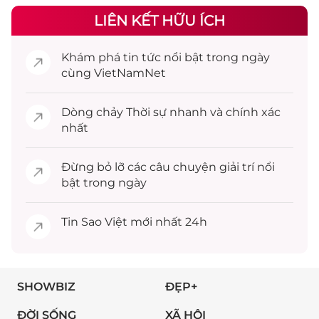
LIÊN KẾT HỮU ÍCH
Khám phá
tin tức
nổi bật trong ngày
cùng VietNamNet
Dòng chảy
Thời sự
nhanh và chính xác
nhất
Đừng bỏ lỡ các câu chuyện
giải trí
nổi
bật trong ngày
Tin
Sao Việt
mới nhất 24h
SHOWBIZ
ĐẸP+
ĐỜI SỐNG
XÃ HỘI