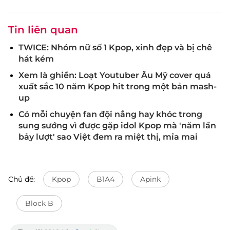
Tin liên quan
TWICE: Nhóm nữ số 1 Kpop, xinh đẹp và bị chê
hát kém
Xem là ghiền: Loạt Youtuber Âu Mỹ cover quá
xuất sắc 10 năm Kpop hit trong một bản mash-
up
Có mỗi chuyện fan đội nắng hay khóc trong
sung sướng vì được gặp idol Kpop mà 'năm lần
bảy lượt' sao Việt đem ra miệt thị, mỉa mai
Chủ đề:
Kpop
B1A4
Apink
Block B