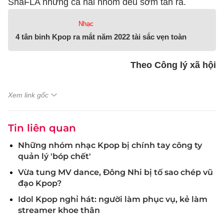
ShaFLA nhưng cả hai nhóm đều sớm tan rã.
Nhạc
4 tân binh Kpop ra mắt năm 2022 tài sắc vẹn toàn
Theo Công lý xã hội
Xem link gốc
Tin liên quan
Những nhóm nhạc Kpop bị chính tay công ty
quản lý 'bóp chết'
Vừa tung MV dance, Đông Nhi bị tố sao chép vũ
đạo Kpop?
Idol Kpop nghỉ hát: người làm phục vụ, kẻ làm
streamer khoe thân