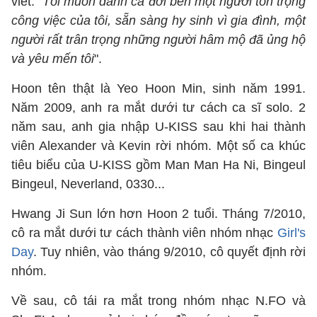
viết: "
Tôi muốn dành cả đời bên một người tôn trọng
công việc của tôi, sẵn sàng hy sinh vì gia đình, một
người rất trân trọng những người hâm mộ đã ủng hộ
và yêu mến tôi
".
Hoon tên thật là Yeo Hoon Min, sinh năm 1991.
Năm 2009, anh ra mắt dưới tư cách ca sĩ solo. 2
năm sau, anh gia nhập U-KISS sau khi hai thành
viên Alexander và Kevin rời nhóm. Một số ca khúc
tiêu biểu của U-KISS gồm Man Man Ha Ni, Bingeul
Bingeul, Neverland, 0330...
Hwang Ji Sun lớn hơn Hoon 2 tuổi. Tháng 7/2010,
cô ra mắt dưới tư cách thành viên nhóm nhạc
Girl's
Day
. Tuy nhiên, vào tháng 9/2010, cô quyết định rời
nhóm.
Về sau, cô tái ra mắt trong nhóm nhạc N.FO và