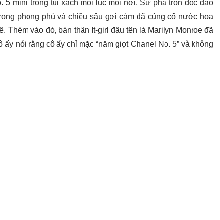
 5 mini trong túi xách mọi lúc mọi nơi. Sự pha trộn độc đáo
trọng phong phú và chiều sâu gợi cảm đã củng cố nước hoa
. Thêm vào đó, bản thân It-girl đầu tên là Marilyn Monroe đã
ô ấy nói rằng cô ấy chỉ mặc “năm giọt Chanel No. 5” và không