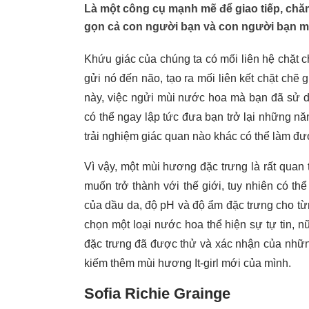
Là một công cụ mạnh mẽ để giao tiếp, chăm
gọn cả con người bạn và con người bạn m
Khứu giác của chúng ta có mối liên hệ chặt 
gửi nó đến não, tạo ra mối liên kết chặt ch
này, việc ngửi mùi nước hoa mà bạn đã sử 
có thể ngay lập tức đưa bạn trở lại những nă
trải nghiệm giác quan nào khác có thể làm đư
Vì vậy, một mùi hương đặc trưng là rất quan 
muốn trở thành với thế giới, tuy nhiên có th
của dầu da, độ pH và độ ẩm đặc trưng cho từng
chọn một loại nước hoa thể hiện sự tự tin, 
đặc trưng đã được thử và xác nhận của nhữn
kiếm thêm mùi hương It-girl mới của mình.
Sofia Richie Grainge