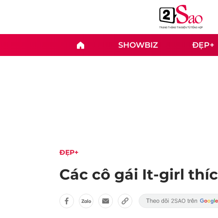
SHOWBIZ
ĐẸP+
ĐẸP+
Các cô gái It-girl th