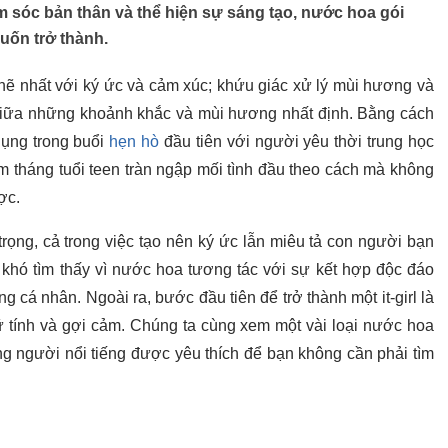
 sóc bản thân và thể hiện sự sáng tạo, nước hoa gói
uốn trở thành.
chẽ nhất với ký ức và cảm xúc; khứu giác xử lý mùi hương và
ẽ giữa những khoảnh khắc và mùi hương nhất định. Bằng cách
dụng trong buổi
hẹn hò
đầu tiên với người yêu thời trung học
m tháng tuổi teen tràn ngập mối tình đầu theo cách mà không
ợc.
trọng, cả trong việc tạo nên ký ức lẫn miêu tả con người bạn
ể khó tìm thấy vì nước hoa tương tác với sự kết hợp độc đáo
 cá nhân. Ngoài ra, bước đầu tiên để trở thành một it-girl là
nữ tính và gợi cảm. Chúng ta cùng xem một vài loại nước hoa
g người nổi tiếng được yêu thích để bạn không cần phải tìm