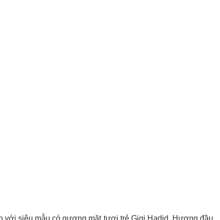
 với siêu mẫu có gương mặt tươi trẻ Gigi Hadid. Hương đầu