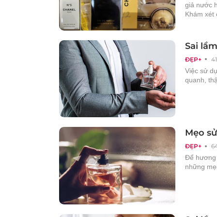
giả nước 
Khám xét 
Sai lầ
ĐẸP+
4
Việc sử d
quanh, th
Mẹo sử
ĐẸP+
6
Để hương t
những mẹo