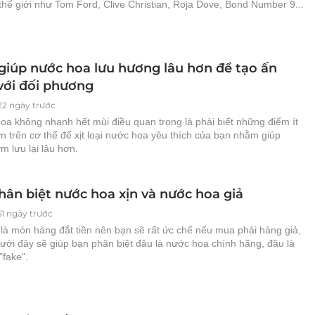
 thế giới như Tom Ford, Clive Christian, Roja Dove, Bond Number 9...
giúp nước hoa lưu hương lâu hơn để tạo ấn
với đối phương
22 ngày trước
oa không nhanh hết mùi điều quan trọng là phải biết những điểm ít
n trên cơ thể để xịt loại nước hoa yêu thích của bạn nhằm giúp
 lưu lại lâu hơn.
hân biệt nước hoa xịn và nước hoa giả
61 ngày trước
là món hàng đắt tiền nên bạn sẽ rất ức chế nếu mua phải hàng giả,
ưới đây sẽ giúp bạn phân biệt đâu là nước hoa chính hãng, đâu là
"fake".