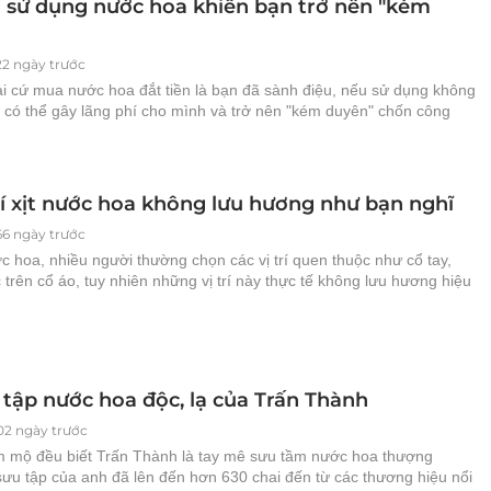
m sử dụng nước hoa khiến bạn trở nên "kém
22 ngày trước
i cứ mua nước hoa đắt tiền là bạn đã sành điệu, nếu sử dụng không
 có thể gây lãng phí cho mình và trở nên "kém duyên" chốn công
rí xịt nước hoa không lưu hương như bạn nghĩ
66 ngày trước
ớc hoa, nhiều người thường chọn các vị trí quen thuộc như cổ tay,
trên cổ áo, tuy nhiên những vị trí này thực tế không lưu hương hiệu
 tập nước hoa độc, lạ của Trấn Thành
02 ngày trước
 mộ đều biết Trấn Thành là tay mê sưu tầm nước hoa thượng
sưu tập của anh đã lên đến hơn 630 chai đến từ các thương hiệu nổi