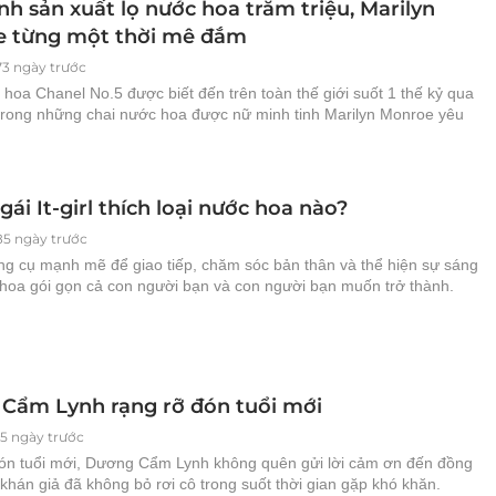
nh sản xuất lọ nước hoa trăm triệu, Marilyn
 từng một thời mê đắm
73 ngày trước
hoa Chanel No.5 được biết đến trên toàn thế giới suốt 1 thế kỷ qua
 trong những chai nước hoa được nữ minh tinh Marilyn Monroe yêu
gái It-girl thích loại nước hoa nào?
85 ngày trước
ng cụ mạnh mẽ để giao tiếp, chăm sóc bản thân và thể hiện sự sáng
 hoa gói gọn cả con người bạn và con người bạn muốn trở thành.
Cẩm Lynh rạng rỡ đón tuổi mới
5 ngày trước
ón tuổi mới, Dương Cẩm Lynh không quên gửi lời cảm ơn đến đồng
khán giả đã không bỏ rơi cô trong suốt thời gian gặp khó khăn.