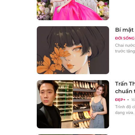
Bí mật
ĐỜI SỐNG
Chai nước
trước tặn
Trấn T
chuẩn 
ĐẸP+
1
Trình độ 
dạng vừa.