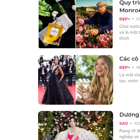
Quy trì
Monroe
ĐẸP+
9
Chai nước 
và là một
thích.
Các cô 
ĐẸP+
9
Là một cô
tạo, nước
Dương 
SAO
102
Rạng rỡ đ
nghiệp và 