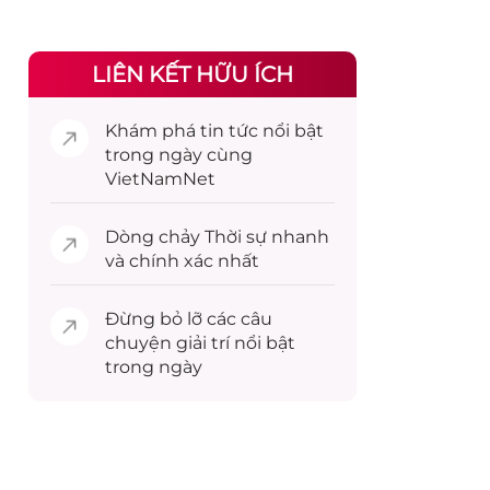
LIÊN KẾT HỮU ÍCH
Khám phá
tin tức
nổi bật
trong ngày cùng
VietNamNet
Dòng chảy
Thời sự
nhanh
và chính xác nhất
Đừng bỏ lỡ các câu
chuyện
giải trí
nổi bật
trong ngày