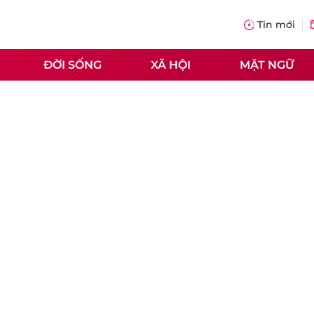
Tin mới
ĐỜI SỐNG
XÃ HỘI
MẬT NGỮ