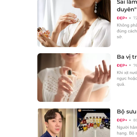
Sai lầ
duyên"
ĐẸP+
7
Không phả
đúng cách
sở.
Ba vị t
ĐẸP+
7
Khi xịt nư
ngực hoặc 
quả.
Bộ sưu
ĐẸP+
8
Người hâm
hạng. Bộ 