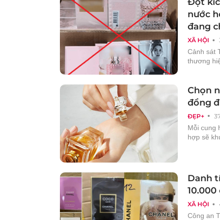
Đột kíc
nước ho
đang c
XÃ HỘI
Cảnh sát 
thương hiệ
Chọn n
đồng đi
ĐẸP+
3
Mỗi cung 
hợp sẽ khu
Danh t
10.000 
XÃ HỘI
Công an T