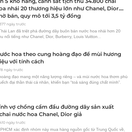
h 5 kho hàng, cảnh sát tịch thu 34.800 chai
a nhái 20 thương hiệu lớn như Chanel, Dior....
hờ bán, quy mô tới 3,5 tỷ đồng
377 ngày trước
Thái Lan đã triệt phá đường dây buôn bán nước hoa nhái hơn 20
u nổi tiếng như Chanel, Dior, Burberry, Louis Vuitton...
ước hoa theo cung hoàng đạo để mùi hương
ệu với tính cách
78 ngày trước
hoàng đạo mang một năng lượng riêng – và mùi nước hoa thơm phù
ếch đại thần thái cá nhân, khiến bạn “toả sáng đúng chất mình”.
ính vợ chồng cầm đầu đường dây sản xuất
chai nước hoa Chanel, Dior giả
410 ngày trước
PHCM xác định nhóm này mua hàng nguồn gốc từ Trung Quốc về,