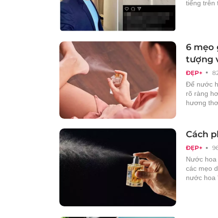
tiếng trên
6 mẹo 
tượng 
ĐẸP+
8
Để nước h
rõ ràng hơ
hương thơm
Cách p
ĐẸP+
9
Nước hoa 
các mẹo d
nước hoa 