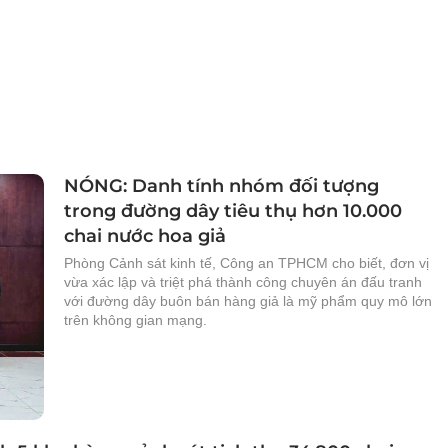
NÓNG: Danh tính nhóm đối tượng
trong đường dây tiêu thụ hơn 10.000
chai nước hoa giả
Phòng Cảnh sát kinh tế, Công an TPHCM cho biết, đơn vị
vừa xác lập và triệt phá thành công chuyên án đấu tranh
với đường dây buôn bán hàng giả là mỹ phẩm quy mô lớn
trên không gian mạng.