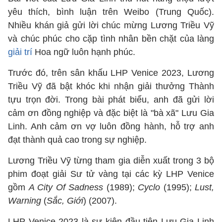
yêu thích, bình luận trên Weibo (Trung Quốc).
Nhiều khán giả gửi lời chúc mừng Lương Triều Vỹ
và chúc phúc cho cặp tình nhân bền chặt của làng
giải trí
Hoa ngữ luôn hạnh phúc.
Trước đó, trên sân khấu LHP Venice 2023, Lương
Triều Vỹ đã bật khóc khi nhận giải thưởng Thành
tựu trọn đời. Trong bài phát biểu, anh đã gửi lời
cảm ơn đồng nghiệp và đặc biệt là "bà xã" Lưu Gia
Linh. Anh cảm ơn vợ luôn đồng hành, hỗ trợ anh
đạt thành quả cao trong sự nghiệp.
Lương Triều Vỹ từng tham gia diễn xuất trong 3 bộ
phim đoạt giải Sư tử vàng tại các kỳ LHP Venice
gồm
A City Of Sadness
(1989);
Cyclo
(1995);
Lust,
Warning
(
Sắc, Giới
) (2007).
LHP Venice 2023 là sự kiện đầu tiên Lưu Gia Linh