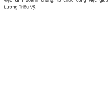
việc kinh doanh chung, tổ chức công việc giúp
Lương Triều Vỹ.