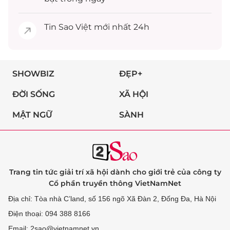
Tin
Sao Việt
mới nhất 24h
SHOWBIZ
ĐẸP+
ĐỜI SỐNG
XÃ HỘI
MẬT NGỮ
SÀNH
Trang tin tức giải trí xã hội dành cho giới trẻ của công ty
Cổ phần truyền thông VietNamNet
Địa chỉ: Tòa nhà C’land, số 156 ngõ Xã Đàn 2, Đống Đa, Hà Nội
Điện thoại: 094 388 8166
Email: 2sao@vietnamnet.vn