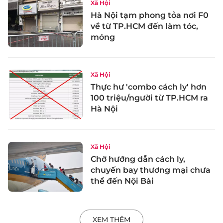
Xã Hội
Hà Nội tạm phong tỏa nơi F0
về từ TP.HCM đến làm tóc,
móng
Xã Hội
Thực hư 'combo cách ly' hơn
100 triệu/người từ TP.HCM ra
Hà Nội
Xã Hội
Chờ hướng dẫn cách ly,
chuyến bay thương mại chưa
thể đến Nội Bài
XEM THÊM