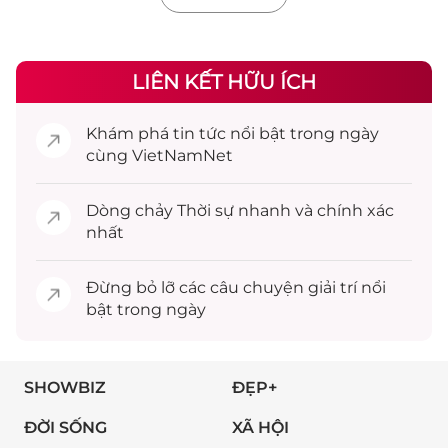
LIÊN KẾT HỮU ÍCH
Khám phá
tin tức
nổi bật trong ngày
cùng VietNamNet
Dòng chảy
Thời sự
nhanh và chính xác
nhất
Đừng bỏ lỡ các câu chuyện
giải trí
nổi
bật trong ngày
SHOWBIZ
ĐẸP+
ĐỜI SỐNG
XÃ HỘI