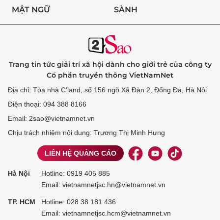
MẬT NGỮ
SÀNH
Trang tin tức giải trí xã hội dành cho giới trẻ của công ty
Cổ phần truyền thông VietNamNet
Địa chỉ: Tòa nhà C’land, số 156 ngõ Xã Đàn 2, Đống Đa, Hà Nội
Điện thoại: 094 388 8166
Email: 2sao@vietnamnet.vn
Chịu trách nhiệm nội dung: Trương Thị Minh Hưng
LIÊN HỆ QUẢNG CÁO
Hà Nội
Hotline:
0919 405 885
Email: vietnamnetjsc.hn@vietnamnet.vn
TP. HCM
Hotline:
028 38 181 436
Email: vietnamnetjsc.hcm@vietnamnet.vn