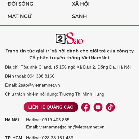
ĐỜI SỐNG
XÃ HỘI
MẬT NGỮ
SÀNH
Trang tin tức giải trí xã hội dành cho giới trẻ của công ty
Cổ phần truyền thông VietNamNet
Địa chỉ: Tòa nhà C’land, số 156 ngõ Xã Đàn 2, Đống Đa, Hà Nội
Điện thoại: 094 388 8166
Email: 2sao@vietnamnet.vn
Chịu trách nhiệm nội dung: Trương Thị Minh Hưng
LIÊN HỆ QUẢNG CÁO
Hà Nội
Hotline:
0919 405 885
Email: vietnamnetjsc.hn@vietnamnet.vn
TP. HCM
Hotline:
028 38 181 436