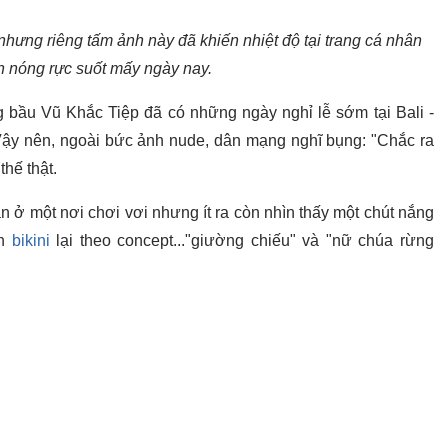
 nhưng riêng tấm ảnh này đã khiến nhiệt độ tại trang cá nhân
h nóng rực suốt mấy ngày nay.
g bầu Vũ Khắc Tiệp đã có những ngày nghỉ lễ sớm tại Bali -
ậy nên, ngoài bức ảnh nude, dân mạng nghĩ bụng: "Chắc ra
thế thật.
n ở một nơi chơi vơi nhưng ít ra còn nhìn thấy một chút nắng
nh
bikini
lại theo concept..."giường chiếu" và "nữ chúa rừng