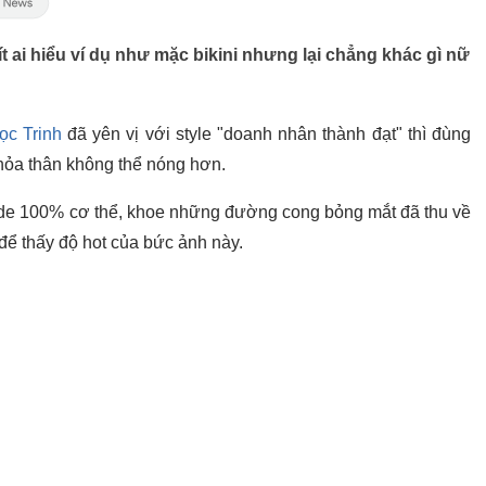
ít ai hiểu ví dụ như mặc bikini nhưng lại chẳng khác gì nữ
ọc Trinh
đã yên vị với style "doanh nhân thành đạt" thì đùng
khỏa thân không thể nóng hơn.
nude 100% cơ thể, khoe những đường cong bỏng mắt đã thu về
 để thấy độ hot của bức ảnh này.