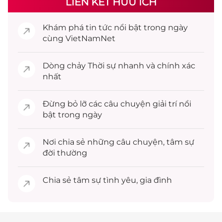
LIÊN KẾT HỮU ÍCH
Khám phá
tin tức
nổi bật trong ngày
cùng VietNamNet
Dòng chảy
Thời sự
nhanh và chính xác
nhất
Đừng bỏ lỡ các câu chuyện
giải trí
nổi
bật trong ngày
Nơi chia sẻ những câu chuyện,
tâm sự
đời thường
Chia sẻ
tâm sự
tình yêu, gia đình