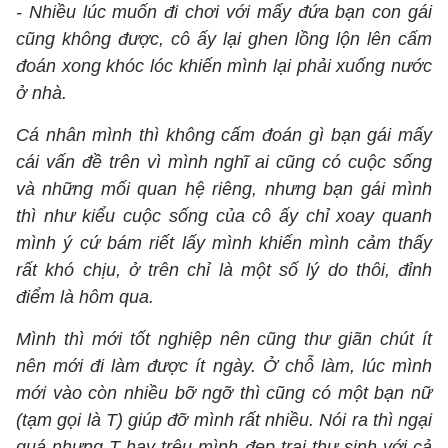
- Nhiều lúc muốn đi chơi với mấy đứa bạn con gái
cũng không được, cô ấy lại ghen lồng lộn lên cấm
đoán xong khóc lóc khiến mình lại phải xuống nước
ở nhà.
Cá nhân mình thì không cấm đoán gì bạn gái mấy
cái vấn đề trên vì mình nghĩ ai cũng có cuộc sống
và những mối quan hệ riêng, nhưng bạn gái mình
thì như kiểu cuộc sống của cô ấy chỉ xoay quanh
mình ý cứ bám riết lấy mình khiến mình cảm thấy
rất khó chịu, ở trên chỉ là một số lý do thôi, đỉnh
điểm là hôm qua.
Mình thì mới tốt nghiệp nên cũng thư giãn chút ít
nên mới đi làm được ít ngày. Ở chỗ làm, lúc mình
mới vào còn nhiều bỡ ngỡ thì cũng có một bạn nữ
(tạm gọi là T) giúp đỡ mình rất nhiều. Nói ra thì ngại
quá nhưng T hay trêu mình đẹp trai thư sinh với cả