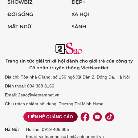
SHOWBIZ
ĐẸP+
ĐỜI SỐNG
XÃ HỘI
MẬT NGỮ
SÀNH
Trang tin tức giải trí xã hội dành cho giới trẻ của công ty
Cổ phần truyền thông VietNamNet
Địa chỉ: Tòa nhà C’land, số 156 ngõ Xã Đàn 2, Đống Đa, Hà Nội
Điện thoại: 094 388 8166
Email: 2sao@vietnamnet.vn
Chịu trách nhiệm nội dung: Trương Thị Minh Hưng
LIÊN HỆ QUẢNG CÁO
Hà Nội
Hotline:
0919 405 885
Email: vietnamnetjsc.hn@vietnamnet.vn