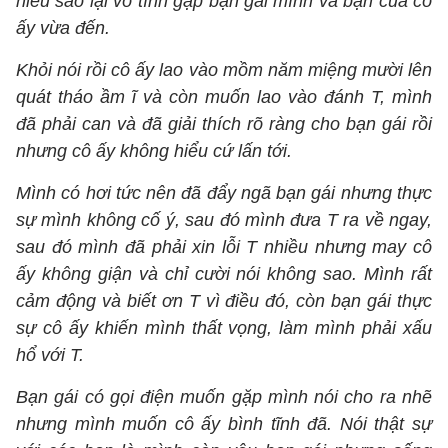
hiểu sao lại vô tình gặp bạn gái mình và bạn của cô
ấy vừa đến.
Khỏi nói rồi cô ấy lao vào mồm năm miệng mười lên
quát tháo ầm ĩ và còn muốn lao vào đánh T, mình
đã phải can và đã giải thích rõ ràng cho bạn gái rồi
nhưng cô ấy không hiểu cứ lấn tới.
Mình có hơi tức nên đã đẩy ngã bạn gái nhưng thực
sự mình không cố ý, sau đó mình đưa T ra về ngay,
sau đó mình đã phải xin lỗi T nhiều nhưng may cô
ấy không giận và chỉ cười nói không sao. Mình rất
cảm động và biết ơn T vì điều đó, còn bạn gái thực
sự cô ấy khiến mình thất vọng, làm mình phải xấu
hổ với T.
Bạn gái có gọi điện muốn gặp mình nói cho ra nhẽ
nhưng mình muốn cô ấy bình tĩnh đã. Nói thật sự