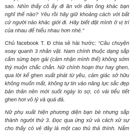
sao. Nhìn thấy cô ấy đi ăn với đàn ông khác bạn
nghĩ thế nào? Yêu rồi hãy giữ khoảng cách với bất
cứ người nào khác giới đi. Hãy biết đặt mình ở vị trí
của nhau để hiểu nhau hơn nhé."
Chủ facebook T. Đ chia sẻ hài hước:
“Câu chuyện
xoay quanh 3 nhân vật. Nam chính thuộc dạng sắp
cắm sừng bẹn gái (cảm nhận mình thế) không sớm
thỳ muộn chắc chắn. Nữ chính hoạn thư hay ghen,
qua lời kể ghen xuất phát từ yêu, cảm giác sở hữu
không muốn mất, không tự tin vào năng lực sắc đẹp
bản thân nên mới suốt ngày lo sợ, có vài tiểu tiết
ghen hơi vô lý và quá đà.
Nữ phụ xuất hiện phương diện bạn bè nhưng sắp
thành người thứ 3. Đọc qua ứng xử và cách xử sự
cho thấy có vẻ đây là một cao thủ thả thính. Nắm