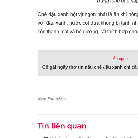
Trứng lòng đào hấ
Chè đậu xanh hột vịt ngon nhất là ăn khi nó
với đậu xanh, nước cốt dừa không bị tanh n
còn thanh mát và bổ dưỡng, rất thích hợp ch
Ăn ngon
Cô gái ngây thơ tin nấu chè đậu xanh chỉ c
Xem link gốc
Tin liên quan