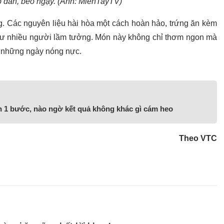
p dẫn, béo ngậy. (Ảnh: MienTayTV)
ng. Các nguyên liệu hài hòa một cách hoàn hảo, trứng ăn kèm
hư nhiều người lầm tưởng. Món này không chỉ thơm ngon mà
o những ngày nóng nực.
ần 1 bước, nào ngờ kết quả không khác gì cám heo
Theo VTC