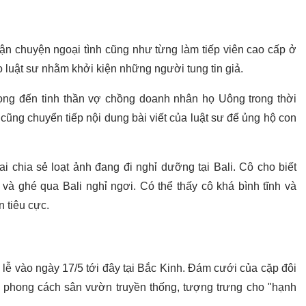
ận chuyện ngoại tình cũng như từng làm tiếp viên cao cấp ở
 luật sư nhằm khởi kiện những người tung tin giả.
ng đến tinh thần vợ chồng doanh nhân họ Uông trong thời
ũng chuyển tiếp nội dung bài viết của luật sư để ủng hộ con
i chia sẻ loạt ảnh đang đi nghỉ dưỡng tại Bali. Cô cho biết
 và ghé qua Bali nghỉ ngơi. Có thể thấy cô khá bình tĩnh và
n tiêu cực.
lễ vào ngày 17/5 tới đây tại Bắc Kinh. Đám cưới của cặp đôi
eo phong cách sân vườn truyền thống, tượng trưng cho "hạnh