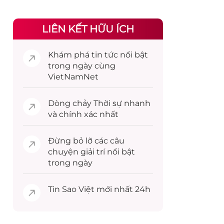
LIÊN KẾT HỮU ÍCH
Khám phá
tin tức
nổi bật
trong ngày cùng
VietNamNet
Dòng chảy
Thời sự
nhanh
và chính xác nhất
Đừng bỏ lỡ các câu
chuyện
giải trí
nổi bật
trong ngày
Tin
Sao Việt
mới nhất 24h