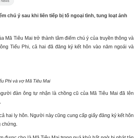
chú ý sau khi liên tiếp bị tố ngoại tình, tung loạt ảnh
ủa Mã Tiêu Mai trở thành tâm điểm chú ý của truyền thông và
ng Tiểu Phi, cả hai đã đăng ký kết hôn vào năm ngoái và
ểu Phi và vợ Mã Tiêu Mai
người đàn ông tự nhận là chồng cũ của Mã Tiêu Mai đã lên
.
cả hai ly hôn. Người này cũng cung cấp giấy đăng ký kết hôn
g chứng.
m được cho là Mã Tiêu Mai trong quá khứ bất ngờ bị phát tán