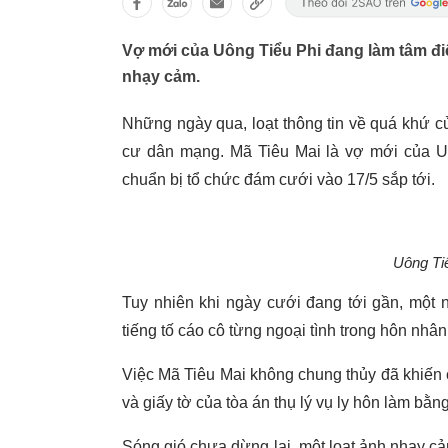
Vợ mới của Uông Tiểu Phi đang làm tâm điểm 
nhạy cảm.
Những ngày qua, loạt thông tin về quá khứ c
cư dân mạng. Mã Tiêu Mai là vợ mới của Uô
chuẩn bị tổ chức đám cưới vào 17/5 sắp tới.
Uông Ti
Tuy nhiên khi ngày cưới đang tới gần, một 
tiếng tố cáo cô từng ngoại tình trong hôn nhân
Việc Mã Tiêu Mai không chung thủy đã khiến 
và giấy tờ của tòa án thụ lý vụ ly hôn làm bằn
Sóng gió chưa dừng lại, một loạt ảnh nhạy cả