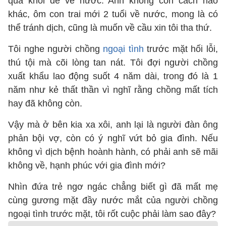
qua khỏi để về nước. Anh không còn cách nào
khác, ôm con trai mới 2 tuổi về nước, mong là có
thể tránh dịch, cũng là muốn về cầu xin tôi tha thứ.
Tôi nghe người chồng
ngoại tình
trước mặt hối lỗi,
thú tội mà cõi lòng tan nát. Tôi đợi người chồng
xuất khẩu lao động suốt 4 năm dài, trong đó là 1
năm như kẻ thất thần vì nghĩ rằng chồng mất tích
hay đã không còn.
Vậy mà ở bên kia xa xôi, anh lại là người đàn ông
phản bội vợ, còn có ý nghĩ vứt bỏ gia đình. Nếu
không vì dịch bệnh hoành hành, có phải anh sẽ mãi
không về, hạnh phúc với gia đình mới?
Nhìn đứa trẻ ngơ ngác chẳng biết gì đã mất mẹ
cùng gương mặt đầy nước mắt của người chồng
ngoại tình trước mặt, tôi rốt cuộc phải làm sao đây?