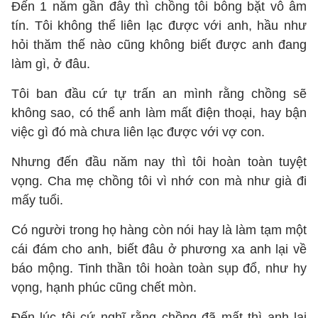
Đến 1 năm gần đây thì chồng tôi bỗng bặt vô âm
tín. Tôi không thể liên lạc được với anh, hầu như
hỏi thăm thế nào cũng không biết được anh đang
làm gì, ở đâu.
Tôi ban đầu cứ tự trấn an mình rằng chồng sẽ
không sao, có thể anh làm mất điện thoại, hay bận
việc gì đó mà chưa liên lạc được với vợ con.
Nhưng đến đầu năm nay thì tôi hoàn toàn tuyệt
vọng. Cha mẹ chồng tôi vì nhớ con mà như già đi
mấy tuổi.
Có người trong họ hàng còn nói hay là làm tạm một
cái đám cho anh, biết đâu ở phương xa anh lại về
báo mộng. Tinh thần tôi hoàn toàn sụp đổ, như hy
vọng, hạnh phúc cũng chết mòn.
Đến lúc tôi cứ nghĩ rằng chồng đã mất thì anh lại