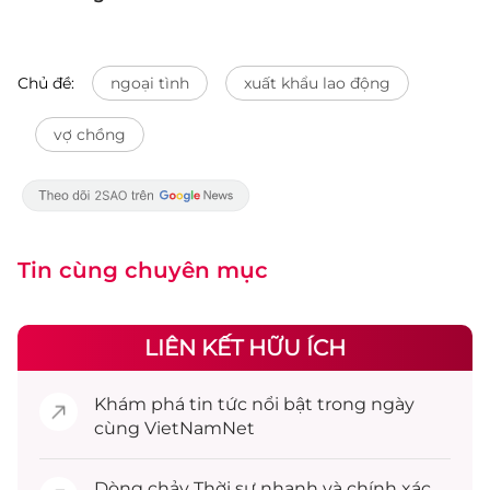
Chủ đề:
ngoại tình
xuất khẩu lao động
vợ chồng
Tin cùng chuyên mục
LIÊN KẾT HỮU ÍCH
Khám phá
tin tức
nổi bật trong ngày
cùng VietNamNet
Dòng chảy
Thời sự
nhanh và chính xác