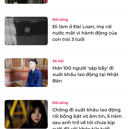
Đời sống
Đi làm ở Đài Loan, mẹ rơi
nước mắt vì hành động của
con trai 3 tuổi
Xã Hội
Hơn 100 người 'sập bẫy' đi
xuất khẩu lao động tại Nhật
Bản
Đời sống
Chồng đi xuất khẩu lao động
rồi bỗng bặt vô âm tín, 5 năm
sau anh trở về tôi chưa kịp
cười đã vội khóc tức tưởi