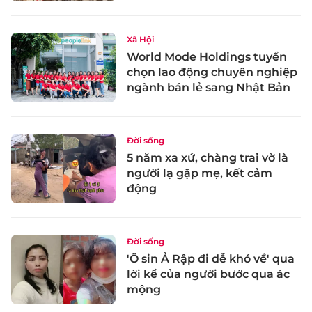
Xã Hội
World Mode Holdings tuyển
chọn lao động chuyên nghiệp
ngành bán lẻ sang Nhật Bản
Đời sống
5 năm xa xứ, chàng trai vờ là
người lạ gặp mẹ, kết cảm
động
Đời sống
'Ô sin Ả Rập đi dễ khó về' qua
lời kể của người bước qua ác
mộng