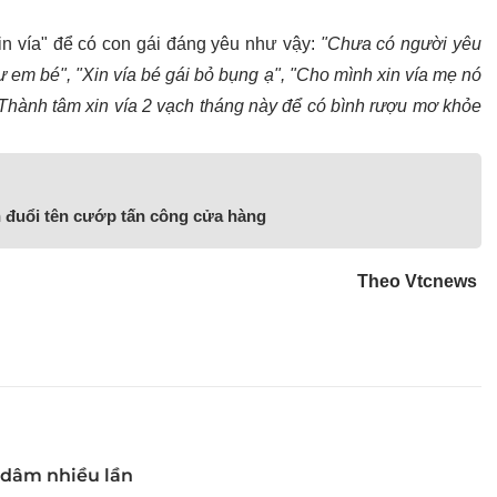
n vía" để có con gái đáng yêu như vậy:
"Chưa có người yêu
ư em bé", "Xin vía bé gái bỏ bụng ạ", "Cho mình xin vía mẹ nó
"Thành tâm xin vía 2 vạch tháng này để có bình rượu mơ khỏe
h đuổi tên cướp tấn công cửa hàng
Theo Vtcnews
 dâm nhiều lần