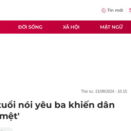
Tin mới
ĐỜI SỐNG
XÃ HỘI
MẬT NGỮ
thứ tư, 21/08/2024 - 10:15
 tuổi nói yêu ba khiến dân
mệt'