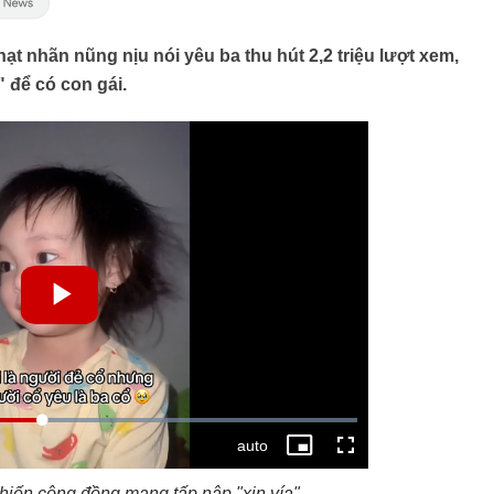
hạt nhãn nũng nịu nói yêu ba thu hút 2,2 triệu lượt xem,
" để có con gái.
hiến công đồng mạng tấp nập "xin vía".