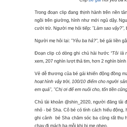
Trong đoạn clip đang thịnh hành trên nền tản
ngồi trên giường, hình như mới ngủ dậy. Ngư
cười trừ. Người mẹ hỏi tiếp:
"Làm sao vậy?",
b
Người mẹ hỏi lại:
"Yêu ba hả?",
bé gái liền g
Đoạn clip có dòng ghi chú hài hước
“Tôi là
xem, 207 nghìn lượt thả tim, hơn 2 nghìn bình
Vẻ dễ thương của bé gái khiến động đồng 
hoạt hình vậy trời, 100/10 điểm cho người sản
em quá", "Chị ơi để em nuôi cho, tốn tiền cũn
Chủ tài khoản @shin_2020, người đăng tải đo
nhỏ - bé Sha. Cô bé có tính cách hiếu động, 
ghi cảnh bé Sha chăm sóc ba cũng rất thu 
chạy đi mách ba mỗi khi bị mẹ ghẹo.