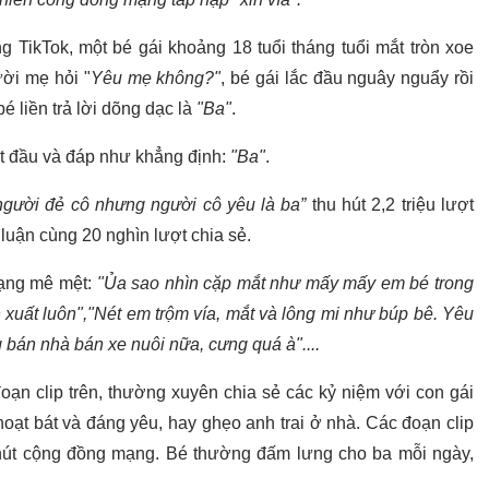
g TikTok, một bé gái khoảng 18 tuổi tháng tuổi mắt tròn xoe
ời mẹ hỏi "
Yêu mẹ không?"
, bé gái lắc đầu nguây nguẩy rồi
é liền trả lời dõng dạc là
"Ba"
.
ật đầu và đáp như khẳng định:
"Ba"
.
 người đẻ cô nhưng người cô yêu là ba”
thu hút 2,2 triệu lượt
 luận cùng 20 nghìn lượt chia sẻ.
mạng mê mệt:
"Ủa sao nhìn cặp mắt như mấy mấy em bé trong
 xuất luôn",
"Nét em trộm vía, mắt và lông mi như búp bê. Yêu
g bán nhà bán xe nuôi nữa, cưng quá à"....
ạn clip trên, thường xuyên chia sẻ các kỷ niệm với con gái
hoạt bát và đáng yêu, hay ghẹo anh trai ở nhà. Các đoạn clip
hút cộng đồng mạng. Bé thường đấm lưng cho ba mỗi ngày,