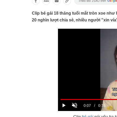
Clip bé gái 18 tháng tuổi mắt tròn xoe như 
20 nghìn lượt chia sẻ, nhiều người "xin vía
Clip
bé gái
nói yêu ba k