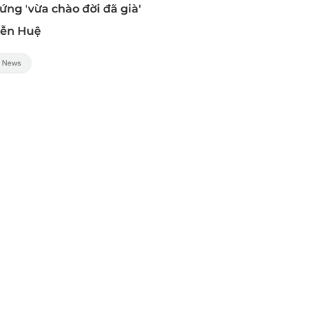
ứng 'vừa chào đời đã già'
yễn Huệ