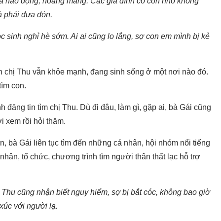
 xã náo động, hoang mang. Các gia đình có con nhỏ không
 phải đưa đón.
 sinh nghỉ hè sớm. Ai ai cũng lo lắng, sợ con em mình bị kẻ
tin chị Thu vẫn khỏe mạnh, đang sinh sống ở một nơi nào đó.
tìm con.
 đăng tin tìm chị Thu. Dù đi đâu, làm gì, gặp ai, bà Gái cũng
i xem rồi hỏi thăm.
, bà Gái liên tục tìm đến những cá nhân, hội nhóm nổi tiếng
nhân, tổ chức, chương trình tìm người thân thất lạc hỗ trợ
 Thu cũng nhận biết nguy hiểm, sợ bị bắt cóc, không bao giờ
xúc với người lạ.