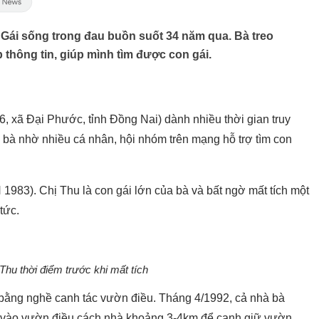
bà Gái sống trong đau buồn suốt 34 năm qua. Bà treo
thông tin, giúp mình tìm được con gái.
 xã Đại Phước, tỉnh Đồng Nai) dành nhiều thời gian truy
 bà nhờ nhiều cá nhân, hội nhóm trên mạng hỗ trợ tìm con
1983). Chị Thu là con gái lớn của bà và bất ngờ mất tích một
tức.
 Thu thời điểm trước khi mất tích
bằng nghề canh tác vườn điều. Tháng 4/1992, cả nhà bà
u, vào vườn điều cách nhà khoảng 3-4km để canh giữ vườn