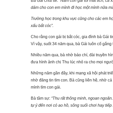
Bà Gái chia sẻ:
“Năm con gái tôi mất tích, cả
dám cho con em mình đi học một mình nữa mà
Trường học trong khu vực cũng cho các em học
xấu bắt cóc”.
Cho rằng con gái bị bắt cóc, gia đình bà Gái 
Vì vậy, suốt 34 năm qua, bà Gái luôn cố gắng 
Nhiều năm qua, bà nhờ báo chí, đài truyền hình
đưa hình ảnh chị Thu lúc nhỏ ra cho mọi ngườ
Những năm gần đây, khi mạng xã hội phát triển
nhờ đăng tin tìm con. Bà cũng liên hệ, nhờ cá 
mình tìm con gái.
Bà tâm sự:
“Thu rất thông minh, ngoan ngoãn.
tự ý đến nơi có ao hồ, sông suối chơi hay tiếp 