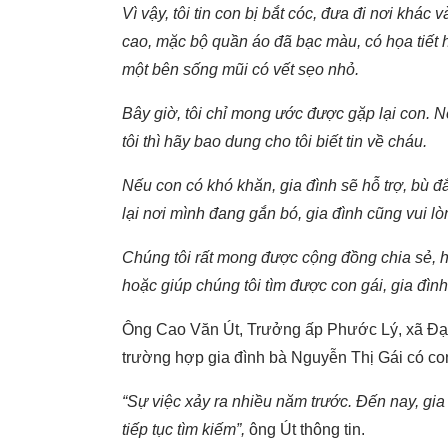
Vì vậy, tôi tin con bị bắt cóc, đưa đi nơi khác 
cao, mặc bộ quần áo đã bạc màu, có họa tiết
một bên sống mũi có vết sẹo nhỏ.
Bây giờ, tôi chỉ mong ước được gặp lại con.
tôi thì hãy bao dung cho tôi biết tin về cháu.
Nếu con có khó khăn, gia đình sẽ hỗ trợ, bù 
lại nơi mình đang gắn bó, gia đình cũng vui lò
Chúng tôi rất mong được cộng đồng chia sẻ, hỗ 
hoặc giúp chúng tôi tìm được con gái, gia đình
Ông Cao Văn Út, Trưởng ấp Phước Lý, xã Đại 
trường hợp gia đình bà Nguyễn Thị Gái có con
“Sự việc xảy ra nhiều năm trước. Đến nay, gia
tiếp tục tìm kiếm”,
ông Út thông tin.