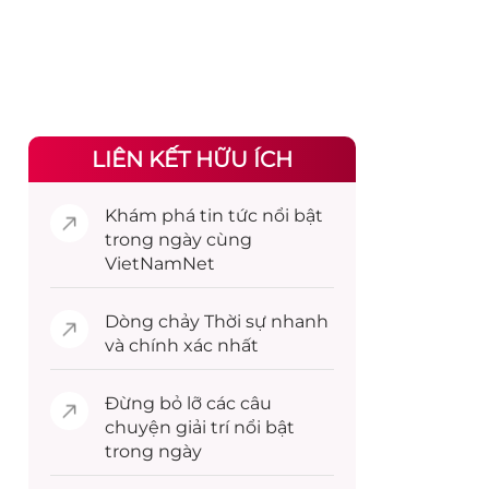
LIÊN KẾT HỮU ÍCH
Khám phá
tin tức
nổi bật
trong ngày cùng
VietNamNet
Dòng chảy
Thời sự
nhanh
và chính xác nhất
Đừng bỏ lỡ các câu
chuyện
giải trí
nổi bật
trong ngày