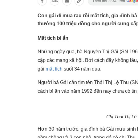
Con gái đi mua rau rồi mất tích, gia đình 
thưởng 100 triệu đồng cho người cung cấp 
Mất tích bí ẩn
Những ngày qua, bà Nguyễn Thị Gái (SN 1966,
cập các mạng xã hội. Bởi cách đây không lâu,
gái
mất tích
suốt 34 năm qua.
Người bà Gái cần tìm tên Thái Thị Lệ Thu (SN 
cách bí ẩn vào năm 1992 đến nay chưa có tin 
Chị Thái Thị Lệ
Hơn 30 năm trước, gia đình bà Gái mưu sinh 
gồm chồng và 2 con nhỏ, trong đó có chị Th