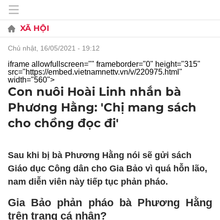
XÃ HỘI
chủ nhật, 16/05/2021 - 19:12
iframe allowfullscreen="" frameborder="0" height="315"
src="https://embed.vietnamnettv.vn/v/220975.html"
width="560">
Con nuôi Hoài Linh nhắn bà
Phương Hằng: 'Chị mang sách
cho chồng đọc đi'
Sau khi bị bà Phương Hằng nói sẽ gửi sách
Giáo dục Công dân cho Gia Bảo vì quá hỗn lão,
nam diễn viên này tiếp tục phản pháo.
Gia Bảo phản pháo bà Phương Hằng
trên trang cá nhân?