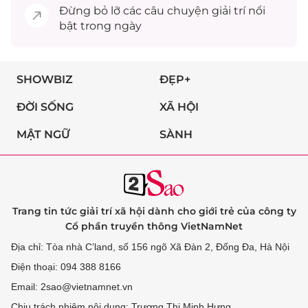
Đừng bỏ lỡ các câu chuyện
giải trí
nổi
bật trong ngày
SHOWBIZ
ĐẸP+
ĐỜI SỐNG
XÃ HỘI
MẬT NGỮ
SÀNH
Trang tin tức giải trí xã hội dành cho giới trẻ của công ty
Cổ phần truyền thông VietNamNet
Địa chỉ: Tòa nhà C’land, số 156 ngõ Xã Đàn 2, Đống Đa, Hà Nội
Điện thoại: 094 388 8166
Email: 2sao@vietnamnet.vn
Chịu trách nhiệm nội dung: Trương Thị Minh Hưng