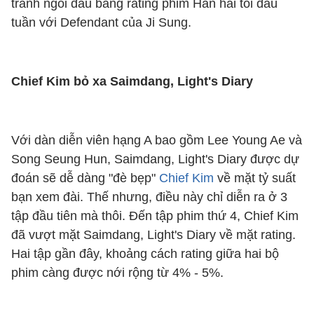
tranh ngôi đầu bảng rating phim Hàn hai tối đầu
tuần với Defendant của Ji Sung.
Chief Kim bỏ xa Saimdang, Light's Diary
Với dàn diễn viên hạng A bao gồm Lee Young Ae và
Song Seung Hun, Saimdang, Light's Diary được dự
đoán sẽ dễ dàng "đè bẹp"
Chief Kim
về mặt tỷ suất
bạn xem đài. Thế nhưng, điều này chỉ diễn ra ở 3
tập đầu tiên mà thôi. Đến tập phim thứ 4, Chief Kim
đã vượt mặt Saimdang, Light's Diary về mặt rating.
Hai tập gần đây, khoảng cách rating giữa hai bộ
phim càng được nới rộng từ 4% - 5%.