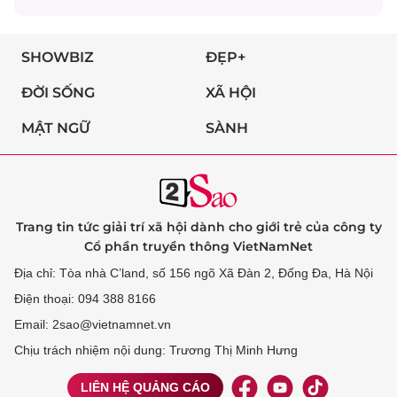
SHOWBIZ
ĐẸP+
ĐỜI SỐNG
XÃ HỘI
MẬT NGỮ
SÀNH
Trang tin tức giải trí xã hội dành cho giới trẻ của công ty
Cổ phần truyền thông VietNamNet
Địa chỉ: Tòa nhà C’land, số 156 ngõ Xã Đàn 2, Đống Đa, Hà Nội
Điện thoại: 094 388 8166
Email: 2sao@vietnamnet.vn
Chịu trách nhiệm nội dung: Trương Thị Minh Hưng
LIÊN HỆ QUẢNG CÁO