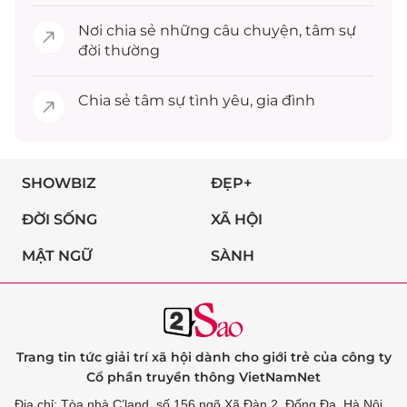
Nơi chia sẻ những câu chuyện,
tâm sự
đời thường
Chia sẻ
tâm sự
tình yêu, gia đình
SHOWBIZ
ĐẸP+
ĐỜI SỐNG
XÃ HỘI
MẬT NGỮ
SÀNH
Trang tin tức giải trí xã hội dành cho giới trẻ của công ty
Cổ phần truyền thông VietNamNet
Địa chỉ: Tòa nhà C’land, số 156 ngõ Xã Đàn 2, Đống Đa, Hà Nội