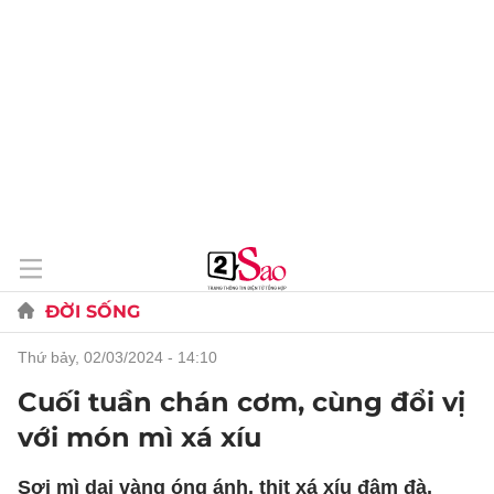
ĐỜI SỐNG
thứ bảy, 02/03/2024 - 14:10
Cuối tuần chán cơm, cùng đổi vị
với món mì xá xíu
Sợi mì dai vàng óng ánh, thịt xá xíu đậm đà,