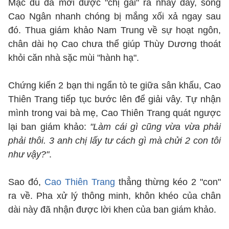
Mặc dù đã mời được "chị gái" ra nhảy dây, song
Cao Ngân nhanh chóng bị mắng xối xả ngay sau
đó. Thua giám khảo Nam Trung về sự hoạt ngôn,
chân dài họ Cao chưa thể giúp Thùy Dương thoát
khỏi căn nhà sặc mùi "hành hạ".
Chứng kiến 2 bạn thi ngẩn tò te giữa sân khấu, Cao
Thiên Trang tiếp tục bước lên để giải vây. Tự nhận
mình trong vai bà mẹ, Cao Thiên Trang quát ngược
lại ban giám khảo:
"Làm cái gì cũng vừa vừa phải
phải thôi. 3 anh chị lấy tư cách gì mà chửi 2 con tôi
như vậy?"
.
Sao đó,
Cao Thiên Trang
thẳng thừng kéo 2 "con"
ra về. Pha xử lý thông minh, khôn khéo của chân
dài này đã nhận được lời khen của ban giám khảo.