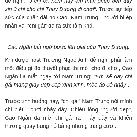
đề nghị:
"3 chị ơi, hôm nay em mạn phép đến đây
xin 3 chị cho chị Thùy Dương đi chơi"
. Trước sự tiếp
sức của chân dài họ Cao, Nam Trung - người bị ép
nhận vai "chị gái" đã ra sức làm khó.
Cao Ngân bất ngờ bước lên giải cứu Thùy Dương.
Khi được host Trương Ngọc Ánh đề nghị phải làm
một điều gì đó thuyết phục thì mới cho đi chơi, Cao
Ngân lia mắt ngay tới Nam Trung:
"Em sẽ dạy chị
gái mang giày đẹp đẹp xinh xinh, mặc áo đỏ nhảy"
.
Trước tình huống này, "chị gái" Nam Trung nói mình
chỉ biết... chơi nhảy dây. Chiều lòng "người đẹp",
Cao Ngân đã mời chị gái ra nhảy dây và khiến
trường quay bùng nổ bằng những tràng cười.