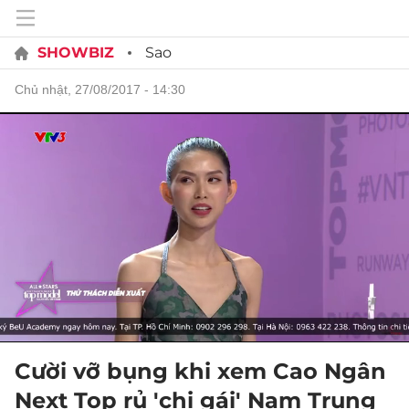
SHOWBIZ
Sao
chủ nhật, 27/08/2017 - 14:30
Cười vỡ bụng khi xem Cao Ngân
Next Top rủ 'chị gái' Nam Trung