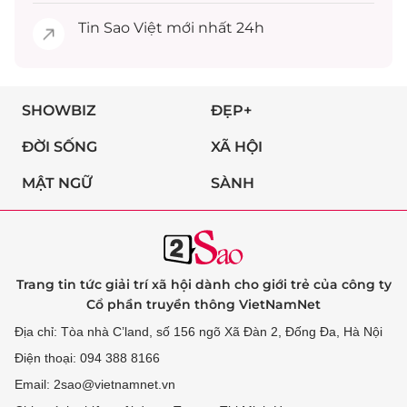
Tin
Sao Việt
mới nhất 24h
SHOWBIZ
ĐẸP+
ĐỜI SỐNG
XÃ HỘI
MẬT NGỮ
SÀNH
Trang tin tức giải trí xã hội dành cho giới trẻ của công ty
Cổ phần truyền thông VietNamNet
Địa chỉ: Tòa nhà C’land, số 156 ngõ Xã Đàn 2, Đống Đa, Hà Nội
Điện thoại: 094 388 8166
Email: 2sao@vietnamnet.vn