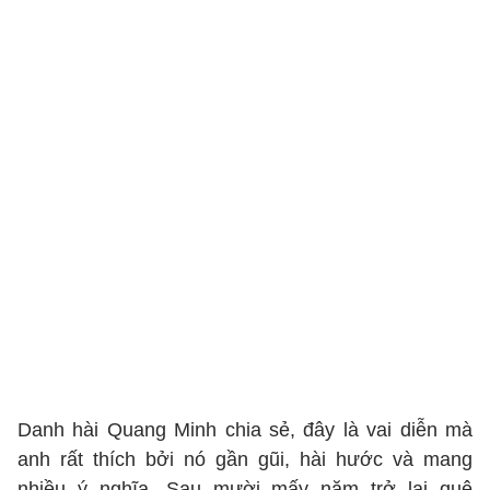
Danh hài Quang Minh chia sẻ, đây là vai diễn mà
anh rất thích bởi nó gần gũi, hài hước và mang
nhiều ý nghĩa. Sau mười mấy năm trở lại quê