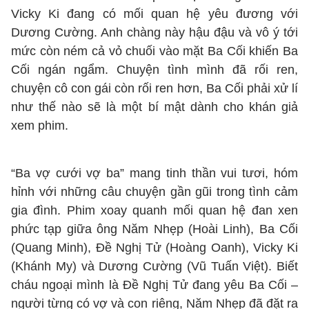
Vicky Ki đang có mối quan hệ yêu đương với
Dương Cường. Anh chàng này hậu đậu và vô ý tới
mức còn ném cả vỏ chuối vào mặt Ba Cối khiến Ba
Cối ngán ngẩm. Chuyện tình mình đã rối ren,
chuyện cô con gái còn rối ren hơn, Ba Cối phải xử lí
như thế nào sẽ là một bí mật dành cho khán giả
xem phim.
“Ba vợ cưới vợ ba” mang tinh thần vui tươi, hóm
hỉnh với những câu chuyện gần gũi trong tình cảm
gia đình. Phim xoay quanh mối quan hệ đan xen
phức tạp giữa ông Năm Nhẹp (Hoài Linh), Ba Cối
(Quang Minh), Đề Nghị Tử (Hoàng Oanh), Vicky Ki
(Khánh My) và Dương Cường (Vũ Tuấn Việt). Biết
cháu ngoại mình là Đề Nghị Tử đang yêu Ba Cối –
người từng có vợ và con riêng, Năm Nhẹp đã đặt ra