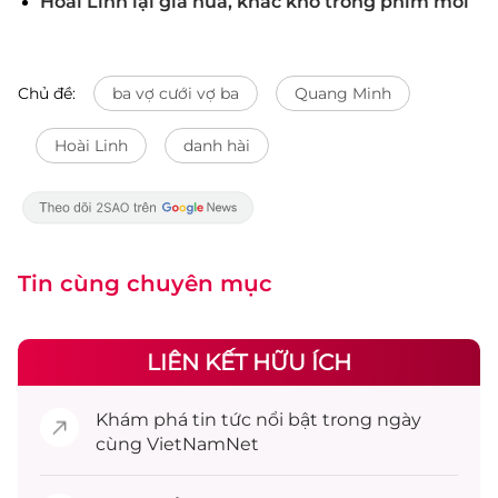
Hoài Linh lại già nua, khắc khổ trong phim mới
Chủ đề:
ba vợ cưới vợ ba
Quang Minh
Hoài Linh
danh hài
Tin cùng chuyên mục
LIÊN KẾT HỮU ÍCH
Khám phá
tin tức
nổi bật trong ngày
cùng VietNamNet