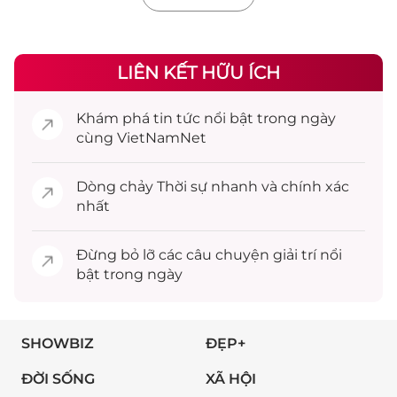
LIÊN KẾT HỮU ÍCH
Khám phá
tin tức
nổi bật trong ngày
cùng VietNamNet
Dòng chảy
Thời sự
nhanh và chính xác
nhất
Đừng bỏ lỡ các câu chuyện
giải trí
nổi
bật trong ngày
SHOWBIZ
ĐẸP+
ĐỜI SỐNG
XÃ HỘI