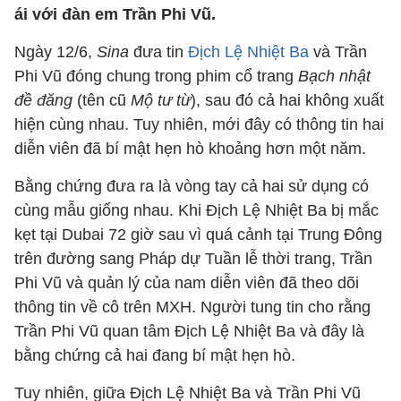
ái với đàn em Trần Phi Vũ.
Ngày 12/6,
Sina
đưa tin
Địch Lệ Nhiệt Ba
và Trần
Phi Vũ đóng chung trong phim cổ trang
Bạch nhật
đề đăng
(tên cũ
Mộ tư từ
), sau đó cả hai không xuất
hiện cùng nhau. Tuy nhiên, mới đây có thông tin hai
diễn viên đã bí mật hẹn hò khoảng hơn một năm.
Bằng chứng đưa ra là vòng tay cả hai sử dụng có
cùng mẫu giống nhau. Khi Địch Lệ Nhiệt Ba bị mắc
kẹt tại Dubai 72 giờ sau vì quá cảnh tại Trung Đông
trên đường sang Pháp dự Tuần lễ thời trang, Trần
Phi Vũ và quản lý của nam diễn viên đã theo dõi
thông tin về cô trên MXH. Người tung tin cho rằng
Trần Phi Vũ quan tâm Địch Lệ Nhiệt Ba và đây là
bằng chứng cả hai đang bí mật hẹn hò.
Tuy nhiên, giữa Địch Lệ Nhiệt Ba và Trần Phi Vũ