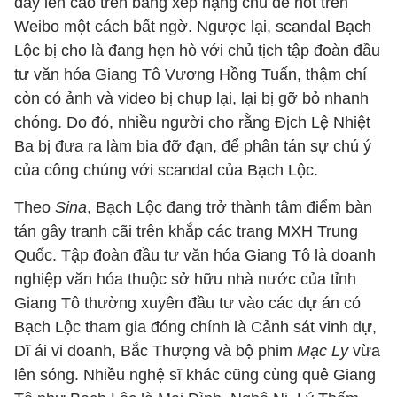
đẩy lên cao trên bảng xếp hạng chủ đề hot trên
Weibo một cách bất ngờ. Ngược lại, scandal Bạch
Lộc bị cho là đang hẹn hò với chủ tịch tập đoàn đầu
tư văn hóa Giang Tô Vương Hồng Tuấn, thậm chí
còn có ảnh và video bị chụp lại, lại bị gỡ bỏ nhanh
chóng. Do đó, nhiều người cho rằng Địch Lệ Nhiệt
Ba bị đưa ra làm bia đỡ đạn, để phân tán sự chú ý
của công chúng với scandal của Bạch Lộc.
Theo
Sina
, Bạch Lộc đang trở thành tâm điểm bàn
tán gây tranh cãi trên khắp các trang MXH Trung
Quốc. Tập đoàn đầu tư văn hóa Giang Tô là doanh
nghiệp văn hóa thuộc sở hữu nhà nước của tỉnh
Giang Tô thường xuyên đầu tư vào các dự án có
Bạch Lộc tham gia đóng chính là Cảnh sát vinh dự,
Dĩ ái vi doanh, Bắc Thượng và bộ phim
Mạc Ly
vừa
lên sóng. Nhiều nghệ sĩ khác cũng cùng quê Giang