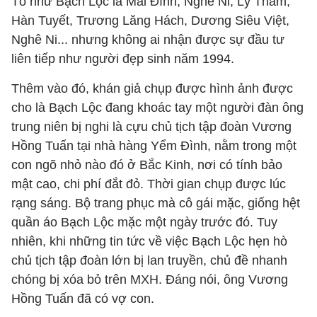
Tô như Bạch Lộc là Mai Đình, Nghê Ni, Lý Thấm,
Hàn Tuyết, Trương Lăng Hách, Dương Siêu Việt,
Nghê Ni... nhưng không ai nhận được sự đầu tư
liên tiếp như người đẹp sinh năm 1994.
Thêm vào đó, khán giả chụp được hình ảnh được
cho là Bạch Lộc đang khoác tay một người đàn ông
trung niên bị nghi là cựu chủ tịch tập đoàn Vương
Hồng Tuấn tại nhà hàng Yểm Đình, nằm trong một
con ngõ nhỏ nào đó ở Bắc Kinh, nơi có tính bảo
mật cao, chi phí đắt đỏ. Thời gian chụp được lúc
rạng sáng. Bộ trang phục mà cô gái mặc, giống hệt
quần áo Bạch Lộc mặc một ngày trước đó. Tuy
nhiên, khi những tin tức về việc Bạch Lộc hẹn hò
chủ tịch tập đoàn lớn bị lan truyền, chủ đề nhanh
chóng bị xóa bỏ trên MXH. Đáng nói, ông Vương
Hồng Tuấn đã có vợ con.