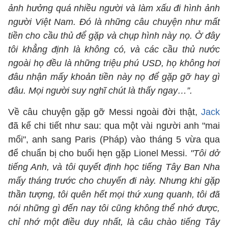
ảnh hưởng quá nhiều người và làm xấu đi hình ảnh
người Việt Nam. Đó là những câu chuyện như mất
tiền cho cầu thủ để gặp và chụp hình này nọ. Ở đây
tôi khẳng định là không có, và các cầu thủ nước
ngoài họ đều là những triệu phú USD, họ không hơi
đâu nhận mấy khoản tiền này nọ để gặp gỡ hay gì
đâu. Mọi người suy nghĩ chút là thấy ngay…”.
Về câu chuyện gặp gỡ Messi ngoài đời thật,
Jack
đã kể chi tiết như sau: qua một vài người anh "mai
mối", anh sang Paris (Pháp) vào tháng 5 vừa qua
để chuẩn bị cho buổi hẹn gặp Lionel Messi.
"Tôi dở
tiếng Anh, và tôi quyết định học tiếng Tây Ban Nha
mấy tháng trước cho chuyến đi này. Nhưng khi gặp
thần tượng, tôi quên hết mọi thứ xung quanh, tôi đã
nói những gì đến nay tôi cũng không thể nhớ được,
chỉ nhớ một điều duy nhất, là câu chào tiếng Tây