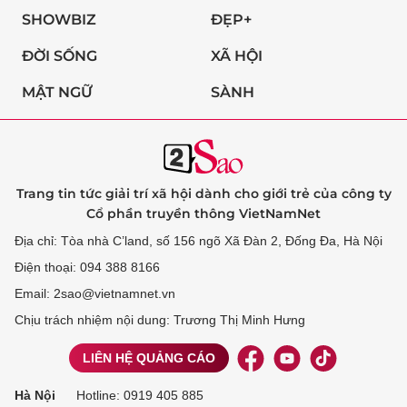
SHOWBIZ
ĐẸP+
ĐỜI SỐNG
XÃ HỘI
MẬT NGỮ
SÀNH
Trang tin tức giải trí xã hội dành cho giới trẻ của công ty
Cổ phần truyền thông VietNamNet
Địa chỉ: Tòa nhà C’land, số 156 ngõ Xã Đàn 2, Đống Đa, Hà Nội
Điện thoại: 094 388 8166
Email: 2sao@vietnamnet.vn
Chịu trách nhiệm nội dung: Trương Thị Minh Hưng
LIÊN HỆ QUẢNG CÁO
Hà Nội
Hotline:
0919 405 885