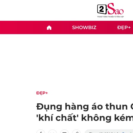
SHOWBIZ
ĐẸP+
ĐẸP+
Đụng hàng áo thun G
'khí chất' không ké