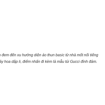
ên đem đến xu hướng diện áo thun basic từ nhà mốt nổi tiếng
y hoa dập li, điểm nhấn đi kèm là mẫu túi Gucci đình đám.