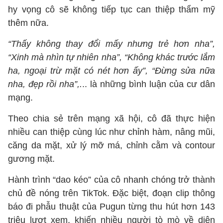
hy vọng cô sẽ không tiếp tục can thiệp thẩm mỹ
thêm nữa.
“Thấy không thay đổi mấy nhưng trẻ hơn nha”,
“Xinh mà nhìn tự nhiên nha”, “Không khác trước lắm
ha, ngoại trừ mặt có nét hơn ấy”, “Đừng sửa nữa
nha, đẹp rồi nha”,.
.. là những bình luận của cư dân
mạng.
Theo chia sẻ trên mạng xã hội, cô đã thực hiện
nhiều can thiệp cùng lúc như chỉnh hàm, nâng mũi,
căng da mặt, xử lý mỡ má, chỉnh cằm và contour
gương mặt.
Hành trình “dao kéo” của cô nhanh chóng trở thành
chủ đề nóng trên TikTok. Đặc biệt, đoạn clip thông
báo đi phẫu thuật của Pugun từng thu hút hơn 143
triệu lượt xem, khiến nhiều người tò mò về diện