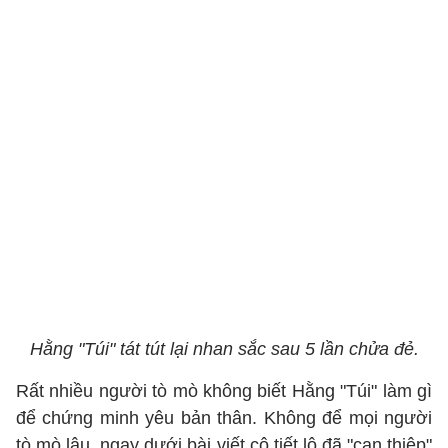
Hằng "Túi" tát tút lại nhan sắc sau 5 lần chửa đẻ.
Rất nhiều người tò mò không biết Hằng "Túi" làm gì
để chứng minh yêu bản thân. Không để mọi người
tò mò lâu, ngay dưới bài viết cô tiết lộ đã "can thiệp"