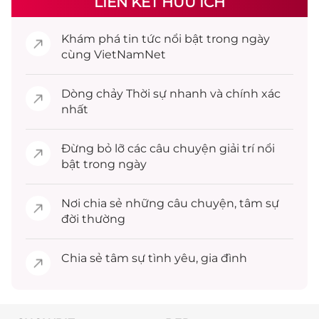
LIÊN KẾT HỮU ÍCH
Khám phá
tin tức
nổi bật trong ngày
cùng VietNamNet
Dòng chảy
Thời sự
nhanh và chính xác
nhất
Đừng bỏ lỡ các câu chuyện
giải trí
nổi
bật trong ngày
Nơi chia sẻ những câu chuyện,
tâm sự
đời thường
Chia sẻ
tâm sự
tình yêu, gia đình