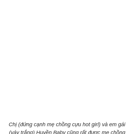
Chị (đứng cạnh mẹ chồng cựu hot girl) và em gái
(váy trắng) Huyền Baby cũng rất được mẹ chồng