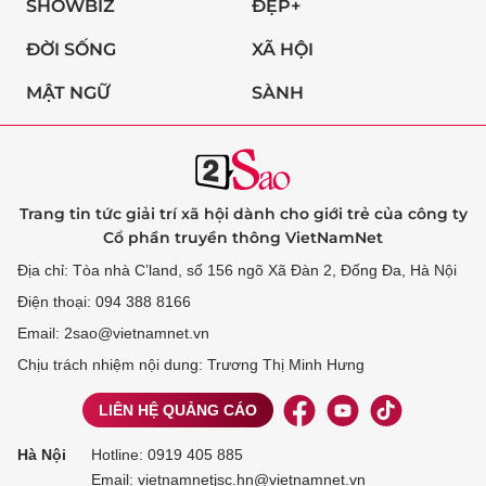
SHOWBIZ
ĐẸP+
ĐỜI SỐNG
XÃ HỘI
MẬT NGỮ
SÀNH
Trang tin tức giải trí xã hội dành cho giới trẻ của công ty
Cổ phần truyền thông VietNamNet
Địa chỉ: Tòa nhà C’land, số 156 ngõ Xã Đàn 2, Đống Đa, Hà Nội
Điện thoại: 094 388 8166
Email: 2sao@vietnamnet.vn
Chịu trách nhiệm nội dung: Trương Thị Minh Hưng
LIÊN HỆ QUẢNG CÁO
Hà Nội
Hotline:
0919 405 885
Email: vietnamnetjsc.hn@vietnamnet.vn