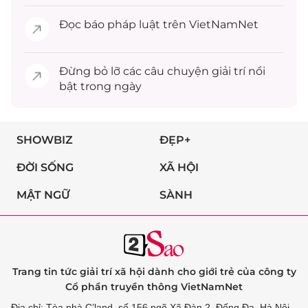
Đọc
báo pháp luật
trên VietNamNet
Đừng bỏ lỡ các câu chuyện
giải trí
nổi
bật trong ngày
SHOWBIZ
ĐẸP+
ĐỜI SỐNG
XÃ HỘI
MẬT NGỮ
SÀNH
Trang tin tức giải trí xã hội dành cho giới trẻ của công ty
Cổ phần truyền thông VietNamNet
Địa chỉ: Tòa nhà C’land, số 156 ngõ Xã Đàn 2, Đống Đa, Hà Nội