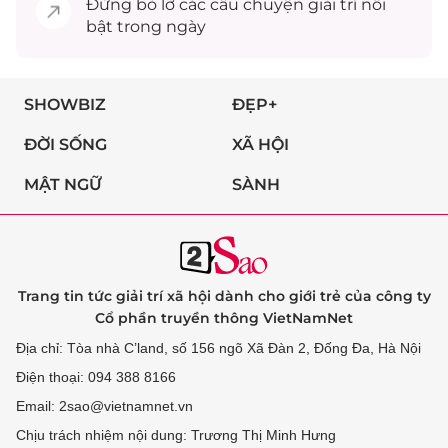
Đừng bỏ lỡ các câu chuyện
giải trí
nổi
bật trong ngày
SHOWBIZ
ĐẸP+
ĐỜI SỐNG
XÃ HỘI
MẬT NGỮ
SÀNH
Trang tin tức giải trí xã hội dành cho giới trẻ của công ty
Cổ phần truyền thông VietNamNet
Địa chỉ: Tòa nhà C’land, số 156 ngõ Xã Đàn 2, Đống Đa, Hà Nội
Điện thoại: 094 388 8166
Email: 2sao@vietnamnet.vn
Chịu trách nhiệm nội dung: Trương Thị Minh Hưng