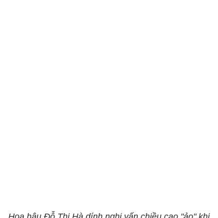
Hoa hậu Đỗ Thị Hà dính nghi vấn chiều cao "ảo" khi