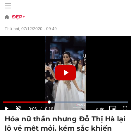
ĐẸP+
thứ hai, 07/12/2020 - 09:49
Hóa nữ thần nhưng Đỗ Thị Hà lại
lộ vẻ mệt mỏi, kém sắc khiến