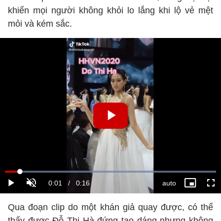
khiến mọi người không khỏi lo lắng khi lộ vẻ mệt
mỏi và kém sắc.
Qua đoạn clip do một khán giả quay được, có thể
thấy được Đỗ Thị Hà đứng tạo dáng nhưng không