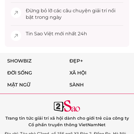
Đừng bỏ lỡ các câu chuyện
giải trí
nổi
bật trong ngày
Tin
Sao Việt
mới nhất 24h
SHOWBIZ
ĐẸP+
ĐỜI SỐNG
XÃ HỘI
MẬT NGỮ
SÀNH
Trang tin tức giải trí xã hội dành cho giới trẻ của công ty
Cổ phần truyền thông VietNamNet
Địa chỉ: Tòa nhà C’land, số 156 ngõ Xã Đàn 2, Đống Đa, Hà Nội