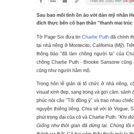
Sau bao mối tình ồn ào với dàn mỹ nhân Ho
đích thực bên cô bạn thân "thanh mai trúc
Tờ Page Six đưa tin
Charlie Puth
đã chính th
tại nhà riêng ở Montecito, California (Mỹ). T
thông báo "đã làm chồng người ta" của Char
chồng Charlie Puth - Brooke Sansone cũng n
cũng như người hâm mộ.
Trong hôn lễ giản dị tổ chức ở nhà riêng,
visual xinh đẹp, sang trọng và gợi cảm, sánh đ
phúc nói câu "Tôi đồng ý" và trao nhau chi
nguyện thiêng liêng. Chia sẻ với tờ Vogue, 
phút trọng đại của cô và Charlie Puth:
"Khi đứ
Giống như thời gian đã dừng lại. Chúng tôi
thành sự thật. Cả hai cảm thấy thoải mái lạ t