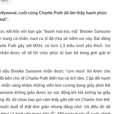
llywood, cuối cùng Charlie Puth đã tìm thấy hạnh phúc
 mã".
ức kết hôn với bạn gái "thanh mai trúc mã" Brooke Sansone
rên trang cá nhân, nam ca sĩ đã chia sẻ niềm vui này. Bài đăng
lie Puth gây sốt MXH, có hơn 1,3 triệu lượt yêu thích. Vợ
hận được vô số lời chúc phúc từ bạn bè trong giới giải trí
 cô dâu Brooke Sansone nhận được "cơn mưa" lời khen cho
ôi bên chú rể Charlie Puth điển trai và lịch lãm. Cặp đôi hạnh
ếc nhẫn vàng khảm những viên kim cương trong giây phút thề
Sansone không giấu được sự xúc động khi hồi tưởng lại giây
ng đó, tôi chưa bao giờ cảm thấy gắn kết với Charlie hơn thế.
 muốn buổi lễ thật đơn giản nhưng đáng nhớ. Và điều đó đã
hường và bình yên trong hôn lễ"
. Một ngày trước lễ cưới chính