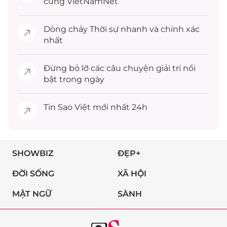
cùng VietNamNet
Dòng chảy
Thời sự
nhanh và chính xác
nhất
Đừng bỏ lỡ các câu chuyện
giải trí
nổi
bật trong ngày
Tin
Sao Việt
mới nhất 24h
SHOWBIZ
ĐẸP+
ĐỜI SỐNG
XÃ HỘI
MẬT NGỮ
SÀNH