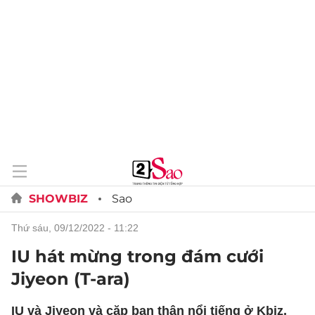
SHOWBIZ
Sao
thứ sáu, 09/12/2022 - 11:22
IU hát mừng trong đám cưới
Jiyeon (T-ara)
IU và Jiyeon và cặp bạn thân nổi tiếng ở Kbiz,