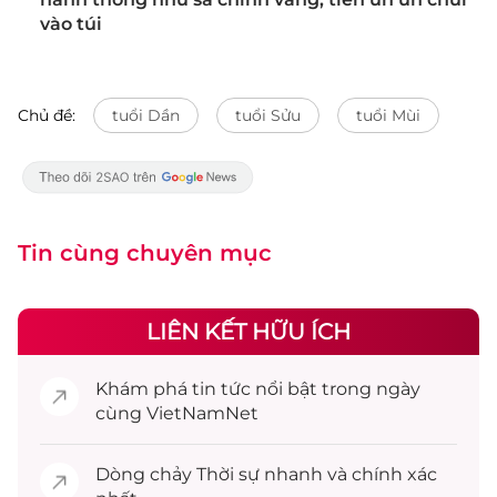
vào túi
Chủ đề:
tuổi Dần
tuổi Sửu
tuổi Mùi
Tin cùng chuyên mục
LIÊN KẾT HỮU ÍCH
Khám phá
tin tức
nổi bật trong ngày
cùng VietNamNet
Dòng chảy
Thời sự
nhanh và chính xác