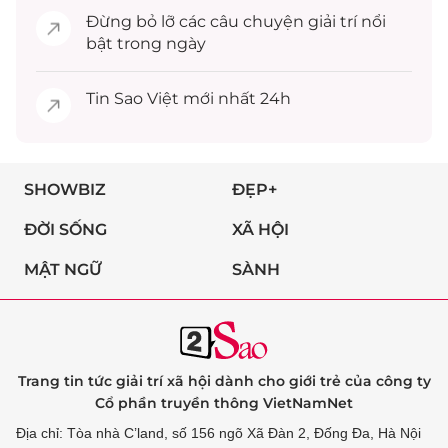
Đừng bỏ lỡ các câu chuyện
giải trí
nổi
bật trong ngày
Tin
Sao Việt
mới nhất 24h
SHOWBIZ
ĐẸP+
ĐỜI SỐNG
XÃ HỘI
MẬT NGỮ
SÀNH
Trang tin tức giải trí xã hội dành cho giới trẻ của công ty
Cổ phần truyền thông VietNamNet
Địa chỉ: Tòa nhà C’land, số 156 ngõ Xã Đàn 2, Đống Đa, Hà Nội