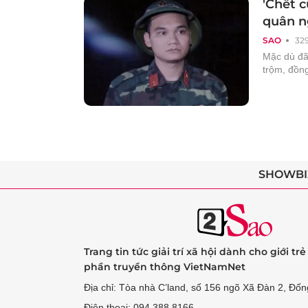
'Chết c
quân n
SAO
32
Mặc dù đã
trộm, đồng
SHOWBI
Trang tin tức giải trí xã hội dành cho giới tr
phần truyền thông VietNamNet
Địa chỉ: Tòa nhà C’land, số 156 ngõ Xã Đàn 2, Đốn
Điện thoại: 094 388 8166