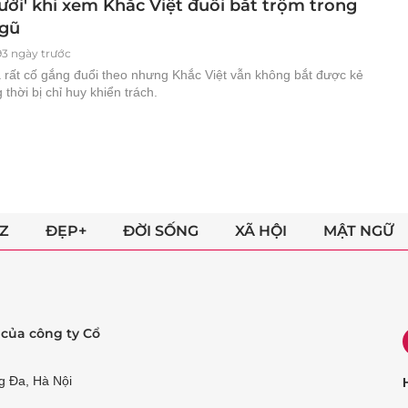
ười' khi xem Khắc Việt đuổi bắt trộm trong
gũ
93 ngày trước
 rất cố gắng đuổi theo nhưng Khắc Việt vẫn không bắt được kẻ
 thời bị chỉ huy khiển trách.
Z
ĐẸP+
ĐỜI SỐNG
XÃ HỘI
MẬT NGỮ
ẻ của công ty Cổ
g Đa, Hà Nội