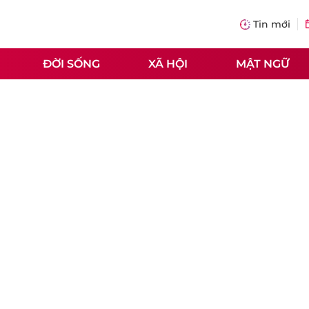
Tin mới
ĐỜI SỐNG
XÃ HỘI
MẬT NGỮ