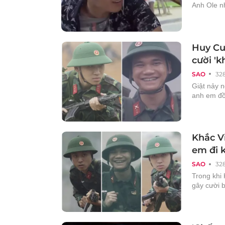
Anh Ole n
Huy Cu
cười '
SAO
32
Giật nảy 
anh em đồn
Khắc V
em đi 
SAO
32
Trong khi 
gây cười b