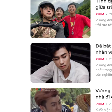
'Tình đ
giữa tr
PHIM
7
Vương Anh 
trời rực r
Đã bất 
nhân v
PHIM
2
Vương Anh
nhất tron
còn nghiệ
Vương 
nhà đi 
PHIM
2
Xuất hiện