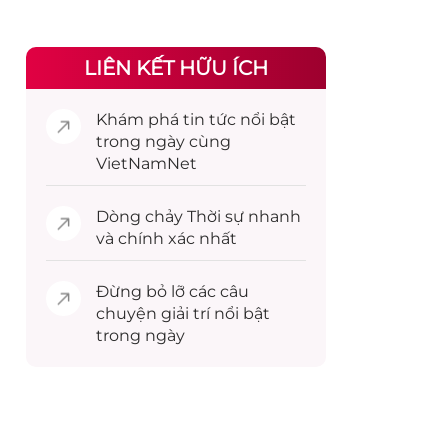
LIÊN KẾT HỮU ÍCH
Khám phá
tin tức
nổi bật
trong ngày cùng
VietNamNet
Dòng chảy
Thời sự
nhanh
và chính xác nhất
Đừng bỏ lỡ các câu
chuyện
giải trí
nổi bật
trong ngày