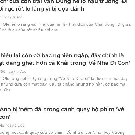
ịch' của con trai Vân Dung hé lộ hậu trường 'Đi
ời rực rỡ', lo lắng vì bị dọa đánh
16 ngày trước
Ole hé lộ rằng vai Thái của mình - tình địch của Chải trong "Đi giữa
ỡ" sẽ là gu của rất nhiều chị em.
hiếu lại còn cờ bạc nghiện ngập, đây chính là
ật đáng ghét hơn cả Khải trong 'Về Nhà Đi Con'
580 ngày trước
 Ole từng tiết lộ, Quang trong "Về Nhà Đi Con" là đứa con mất dạy
g những đứa con mất dạy. Cậu ta chẳng những nợ nần, cờ bạc mà
n nữa.
Anh bị 'ném đá' trong cảnh quay bộ phim 'Về
con'
616 ngày trước
 trong một cảnh quay của bộ phim "Về nhà đi con", hot boy Vương