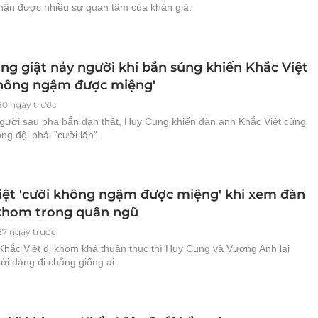
hận được nhiều sự quan tâm của khán giả.
ng giật nảy người khi bắn súng khiến Khắc Việt
không ngậm được miệng'
80 ngày trước
người sau pha bắn đạn thật, Huy Cung khiến đàn anh Khắc Việt cùng
g đội phải "cười lăn".
iệt 'cười không ngậm được miệng' khi xem đàn
khom trong quân ngũ
87 ngày trước
Khắc Việt đi khom khá thuần thục thì Huy Cung và Vương Anh lại
ởi dáng đi chẳng giống ai.